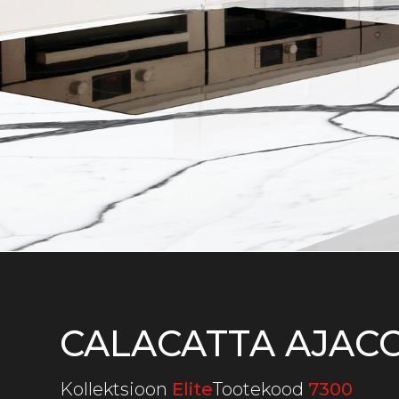
CALACATTA AJAC
Kollektsioon
Elite
Tootekood
7300