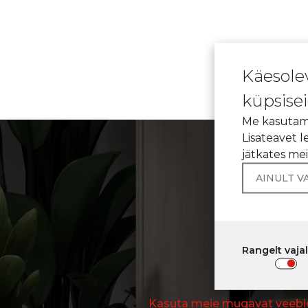
Käesole
küpsisei
Me kasutame
Lisateavet 
jätkates me
AINULT V
AVAN
Rangelt vaja
Kasuta meie mugavat veebid