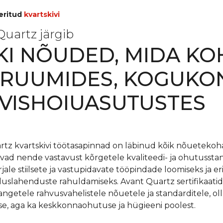
eeritud
kvartskivi
Quartz järgib
KI NÕUDED, MIDA K
RUUMIDES, KOGUKON
VISHOIUASUTUSTES
tz kvartskivi töötasapinnad on läbinud kõik nõuetekoha
avad nende vastavust kõrgetele kvaliteedi- ja ohutussta
ale stiilsete ja vastupidavate tööpindade loomiseks ja 
uslahenduste rahuldamiseks. Avant Quartz sertifikaatid
angetele rahvusvahelistele nõuetele ja standarditele, ol
use, aga ka keskkonnaohutuse ja hügieeni poolest.