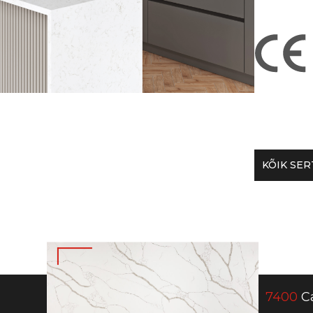
KÕIK SER
7400
Ca