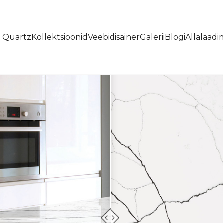
t Quartz
Kollektsioonid
Veebidisainer
Galerii
Blogi
Allalaadi