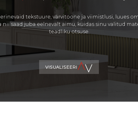
erinevaid tekstuure, värvitoone ja viimistlusi, luues 
 nii saad juba eelnevalt aimu, kuidas sinu valitud mater
teadliku otsuse.
VISUALISEERI