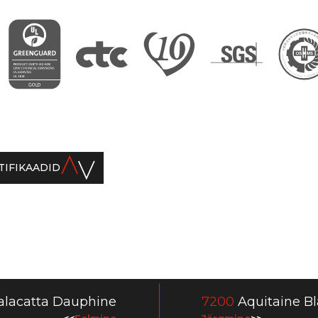
TIFIKAADID
lacatta Dauphine
7200
Aquitaine B