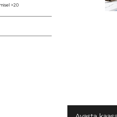
imisel >20
Avasta kaas