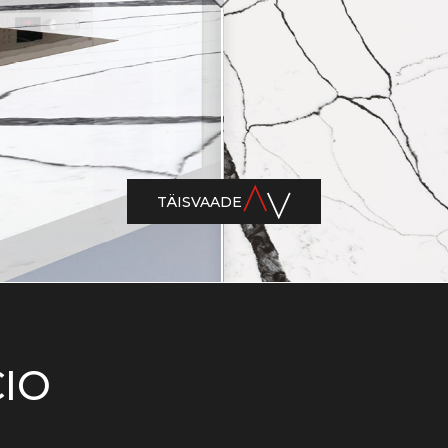
TÄISVAADE
CIO