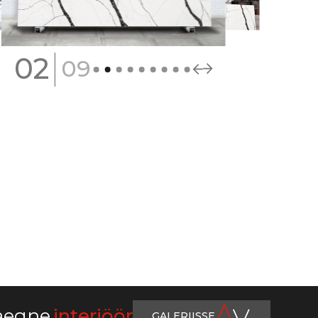
|
02
09
aegne
interjöör
GALERIISSE