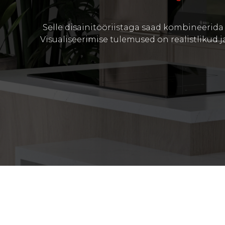
Selle disainitööriistaga saad kombineerida 
Visualiseerimise tulemused on realistlikud ja