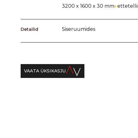
3200 x 1600 x 30 mm
ettetell
Siseruumides
Detailid
VAATA ÜKSIKASJU