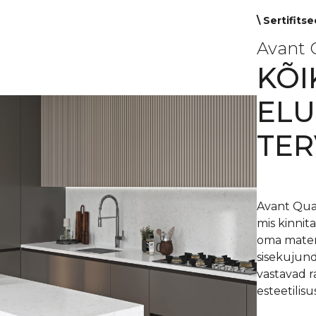
\ Sertifits
Avant 
KÕI
ELU
TER
Avant Quar
mis kinnit
oma materj
sisekujund
vastavad r
esteetilis