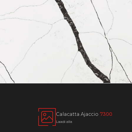
Calacatta Ajaccio
7300
Laadi alla