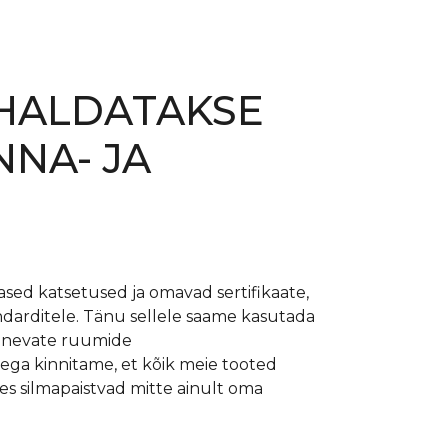
OHALDATAKSE
NA- JA
sed katsetused ja omavad sertifikaate,
ndarditele. Tänu sellele saame kasutada
erinevate ruumide
ega kinnitame, et kõik meie tooted
les silmapaistvad mitte ainult oma