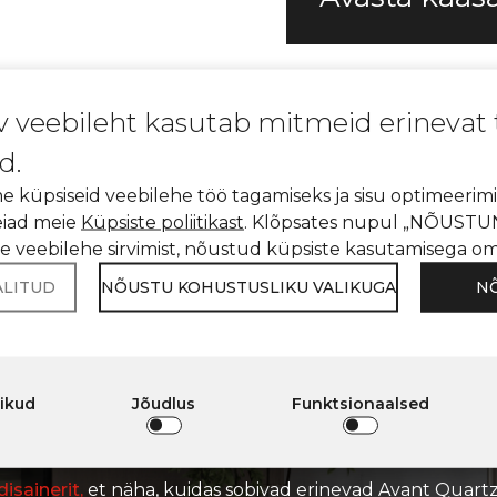
v veebileht kasutab mitmeid erinevat
d.
 küpsiseid veebilehe töö tagamiseks ja sisu optimeerimi
leiad meie
Küpsiste poliitikast
. Klõpsates nupul „NÕUSTUN
ie veebilehe sirvimist, nõustud küpsiste kasutamisega o
ALITUD
NÕUSTU KOHUSTUSLIKU VALIKUGA
N
\ Avant quartz
veebidisaineri kasutamise võimalus
Leia oma ideaalne disain
T QUARTZ VEEBIDIS
likud
Jõudlus
Funktsionaalsed
isainerit,
et näha, kuidas sobivad erinevad Avant Quart