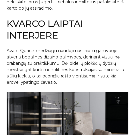
neleiskite joms įsigerti – riebalus ir miltelius pašalinkite iš
karto po jų atsiradimo.
KVARCO LAIPTAI
INTERJERE
Avant Quartz medžiagų naudojimas laiptų gamyboje
atveria begalines dizaino galimybes, derinant vizualinę
prabangą su praktiškumu. Dėl didelių plokščių dydžių
meistrai gali kurti monolitines konstrukcijas su minimaliu
siūlių kiekiu, o tai pabrėžia rašto vientisumą ir suteikia
erdvei ypatingo žavesio.