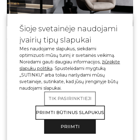
Šioje svetainėje naudojami
Akmens išvaizda įkvėpta kelionių po vaizdingus
įvairių tipų slapukai
Prancūzijos kampelius, o tai atsispindi dviejose
Mes naudojame slapukus, siekdami
pagrindinėse kolekcijose: marmuro ir granito. Avant
optimizuoti mūsų turinį ir svetainės veikimą.
Quartz dizaino galimybės stebina realizmu: plokštės
Norėdami gauti daugiau informacijos,
žiūrėkite
atkartoja sudėtingus natūralaus akmens raštus su
slapukų politiką
. Spustelėdami mygtuką
būdingomis gyslomis, švelniais spalvų perėjimais ir
„SUTINKU“ arba toliau naršydami mūsų
autentiškomis intarpomis. Dėl plačios paletės – nuo
svetainėje, sutinkate, kad jūsų įrenginyje būtų
klasikinio balto marmuro iki gilių tamsių tekstūrų –
naudojami slapukai.
medžiaga organiškai įsilieja tiek į prabangų klasikinį, tiek į
modernų minimalizmą ar industrinį stilių.
TIK PASIRINKTIEJI
SAUGUMAS IR ILGALAIKIS
PRIIMTI BŪTINUS SLAPUKUS
NAUDOJIMAS
PRIIMTI