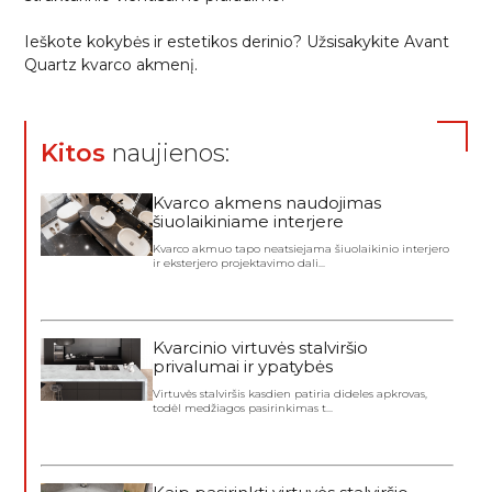
Ieškote kokybės ir estetikos derinio? Užsisakykite Avant
Quartz kvarco akmenį.
Kitos
naujienos:
Kvarco akmens naudojimas
šiuolaikiniame interjere
Kvarco akmuo tapo neatsiejama šiuolaikinio interjero
ir eksterjero projektavimo dali...
Kvarcinio virtuvės stalviršio
privalumai ir ypatybės
Virtuvės stalviršis kasdien patiria dideles apkrovas,
todėl medžiagos pasirinkimas t...