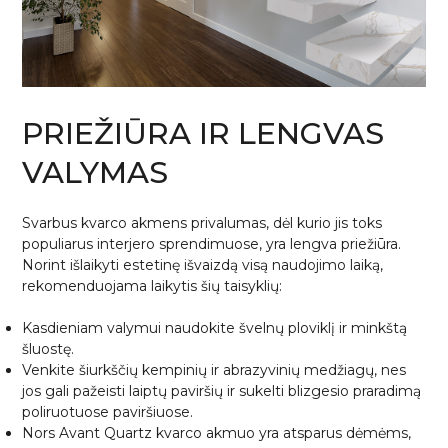
PRIEŽIŪRA IR LENGVAS
VALYMAS
Svarbus kvarco akmens privalumas, dėl kurio jis toks
populiarus interjero sprendimuose, yra lengva priežiūra.
Norint išlaikyti estetinę išvaizdą visą naudojimo laiką,
rekomenduojama laikytis šių taisyklių:
Kasdieniam valymui naudokite švelnų ploviklį ir minkštą
šluostę.
Venkite šiurkščių kempinių ir abrazyvinių medžiagų, nes
jos gali pažeisti laiptų paviršių ir sukelti blizgesio praradimą
poliruotuose paviršiuose.
Nors Avant Quartz kvarco akmuo yra atsparus dėmėms,