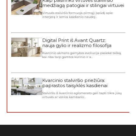
Kaip pasirinkti virtuvės stalviršio
medžiagą patogiai ir stilingai virtuvei
Virtuvės stalviršis formuoja pirmąjį įspūdį apie
interjerą ir lemia kasdienio naudoj...
Digital Print iš Avant Quartz:
nauja gylio ir realizmo filosofija
Kvarcinio akmens gamybos evoliucija pasiekė tašką,
kai riba tarp gamtos kūrinio ir a...
Kvarcinio stalviršio priežiūra:
paprastos taisyklės kasdienai
Stalviršis iš kvarcinio aglomerato gali tapti tikra jūsų
virtuvės ar vonios kambario...