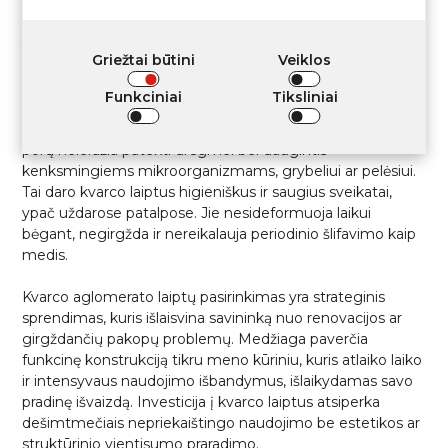
Kvarco aglomerato pasirinkimas laiptams užtikrina ne tik
estetinį tobulumą, bet ir aukštą saugumo lygį. Medžiaga
pasižymi neslystančiomis savybėmis, kurios geriausiai
Griežtai būtini
Veiklos
atsiskleidžia matinėse apdailose. Tai ypač svarbu šeimoms
su vaikais ir komercinėms patalpoms.
Funkciniai
Tiksliniai
Be to, monolitinė plokščių struktūra be mikroįtrūkimų ir
porų neleidžia patekti drėgmei bei daugintis
kenksmingiems mikroorganizmams, grybeliui ar pelėsiui.
Tai daro kvarco laiptus higieniškus ir saugius sveikatai,
ypač uždarose patalpose. Jie nesideformuoja laikui
bėgant, negirgžda ir nereikalauja periodinio šlifavimo kaip
medis.
Kvarco aglomerato laiptų pasirinkimas yra strateginis
sprendimas, kuris išlaisvina savininką nuo renovacijos ar
girgždančių pakopų problemų. Medžiaga paverčia
funkcinę konstrukciją tikru meno kūriniu, kuris atlaiko laiko
ir intensyvaus naudojimo išbandymus, išlaikydamas savo
pradinę išvaizdą. Investicija į kvarco laiptus atsiperka
dešimtmečiais nepriekaištingo naudojimo be estetikos ar
struktūrinio vientisumo praradimo.