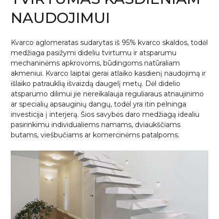
NAUDOJIMUI
Kvarco aglomeratas sudarytas iš 95% kvarco skaldos, todėl
medžiaga pasižymi dideliu tvirtumu ir atsparumu
mechaninėms apkrovoms, būdingoms natūraliam
akmeniui.
Kvarco laiptai
gerai atlaiko kasdienį naudojimą ir
išlaiko patrauklią išvaizdą daugelį metų. Dėl didelio
atsparumo dilimui jie nereikalauja reguliaraus atnaujinimo
ar specialių apsauginių dangų, todėl yra itin pelninga
investicija į interjerą. Šios savybės daro medžiagą idealiu
pasirinkimu individualiems namams, dviaukščiams
butams, viešbučiams ar komercinėms patalpoms.