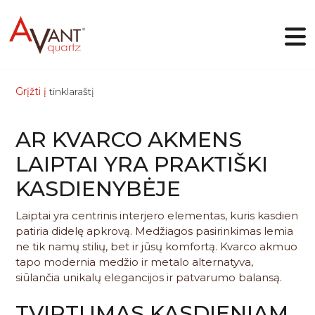
Grįžti į
tinklaraštį
LT
AR KVARCO AKMENS
Kodėl Avant Quartz
LAIPTAI YRA PRAKTIŠKI
Kolekcijos
KASDIENYBĖJE
Internetinis dizaineris
Galerija
Tinklaraštis
Laiptai yra centrinis interjero elementas, kuris kasdien
Failai
patiria didelę apkrovą. Medžiagos pasirinkimas lemia
Kontaktai
ne tik namų stilių, bet ir jūsų komfortą. Kvarco akmuo
tapo modernia medžio ir metalo alternatyva,
siūlančia unikalų elegancijos ir patvarumo balansą.
TVIRTUMAS KASDIENIAM