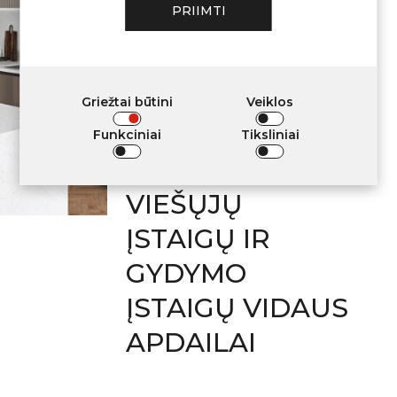
PRIIMTI
KELIAMUS
REIKALAVIMUS
NAUDOTI
Griežtai būtini
Veiklos
GYVENAMŲJŲ
Funkciniai
Tiksliniai
PATALPŲ,
VIEŠŲJŲ
ĮSTAIGŲ IR
GYDYMO
ĮSTAIGŲ VIDAUS
APDAILAI