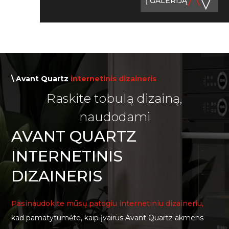
Į GALERIJĄ
\ Avant Quartz
internetinis dizaineris
Raskite tobulą dizainą,
naudodami
AVANT QUARTZ
INTERNETINIS
DIZAINERIS
Pasinaudokite mūsų patogiu internetiniu dizaineriu,
kad pamatytumėte, kaip įvairūs Avant Quartz akmens