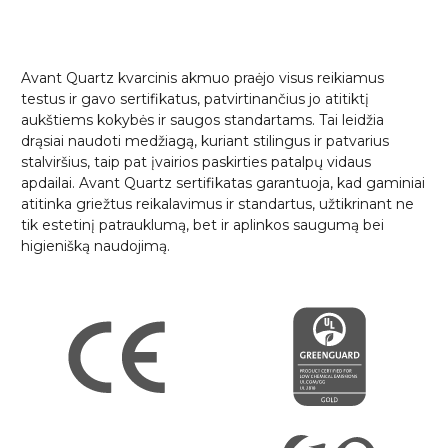
Avant Quartz kvarcinis akmuo praėjo visus reikiamus
testus ir gavo sertifikatus, patvirtinančius jo atitiktį
aukštiems kokybės ir saugos standartams. Tai leidžia
drąsiai naudoti medžiagą, kuriant stilingus ir patvarius
stalviršius, taip pat įvairios paskirties patalpų vidaus
apdailai. Avant Quartz sertifikatas garantuoja, kad gaminiai
atitinka griežtus reikalavimus ir standartus, užtikrinant ne
tik estetinį patrauklumą, bet ir aplinkos saugumą bei
higienišką naudojimą.