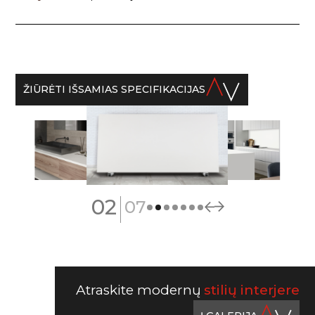
ŽIŪRĖTI IŠSAMIAS SPECIFIKACIJAS
|
02
07
Atraskite modernų
stilių interjere