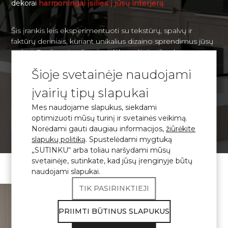
dekorai
harmoningai įsilies į jūsų interjerą.
Šis įrankis leis eksperimentuoti su tekstūrų, spalvų ir
faktūrų deriniais, kuriant unikalius dizaino sprendimus jūsų
erdvei. Realios vizualizacijos dėka galėsite iš anksto
įvertinti, kaip organiškai pasirinktos medžiagos atrodys
Šioje svetainėje naudojami
Jūsų interjero kontekste, ir priimti pagrįstą sprendimą dėl
dizaino.
įvairių tipų slapukai
Mes naudojame slapukus, siekdami
optimizuoti mūsų turinį ir svetainės veikimą.
VIZUALIZAVIMAS
Norėdami gauti daugiau informacijos,
žiūrėkite
slapukų politiką
. Spustelėdami mygtuką
„SUTINKU“ arba toliau naršydami mūsų
svetainėje, sutinkate, kad jūsų įrenginyje būtų
naudojami slapukai.
TIK PASIRINKTIEJI
\ Sertifikuotas
kvarco akmuo
Avant Quartz
PRIIMTI BŪTINUS SLAPUKUS
gaminiai atitinka