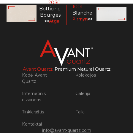
2030
1001
Botticino
Blanche
Bourges
Pirmyn
>>
<<
Atgal
Avant Quartz.
Premium Natural Quartz
Kodėl Avant
Kolekcijos
Quartz
Internetinis
Galerija
dizaineris
Tinklaraštis
Failai
Kontaktai
info@avant-quartz.com