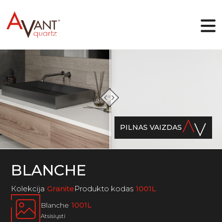
LT
Kodėl Avant Quartz
Kolekcijos
PILNAS VAIZDAS
Internetinis dizaineris
Galerija
Tinklaraštis
Failai
BLANCHE
Kontaktai
Кolekcija
Granite
Produkto kodas
1001L
Blanche
1001L
Atsisiųsti