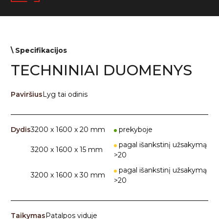
\ Specifikacijos
TECHNINIAI DUOMENYS
Paviršius
Lyg tai odinis
Dydis
3200 x 1600 x 20 mm
prekyboje
pagal išankstinį užsakymą
3200 x 1600 x 15 mm
>20
pagal išankstinį užsakymą
3200 x 1600 x 30 mm
>20
Taikymas
Patalpos viduje