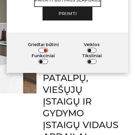
PRIIMTI BŪTINUS SLAPUKUS
Avant Quartz
PRIIMTI
gaminiai atitinka
KELIAMUS
REIKALAVIMUS
Griežtai būtini
Veiklos
NAUDOTI
Funkciniai
Tiksliniai
GYVENAMŲJŲ
PATALPŲ,
VIEŠŲJŲ
ĮSTAIGŲ IR
GYDYMO
ĮSTAIGŲ VIDAUS