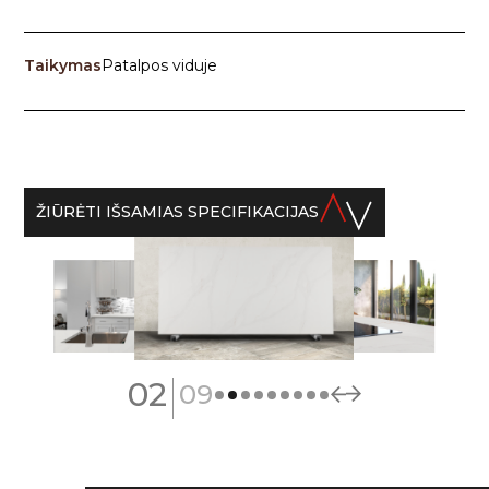
Taikymas
Patalpos viduje
ŽIŪRĖTI IŠSAMIAS SPECIFIKACIJAS
|
02
09