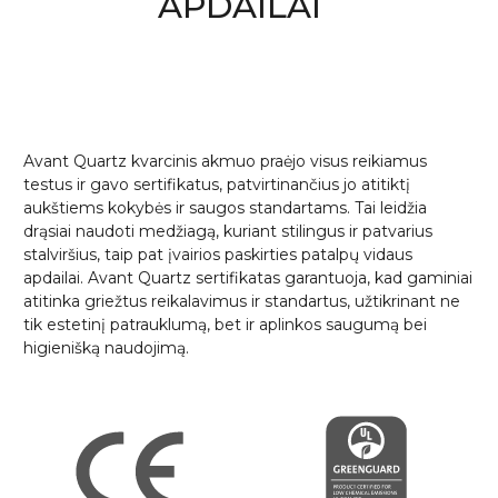
APDAILAI
Avant Quartz kvarcinis akmuo praėjo visus reikiamus
testus ir gavo sertifikatus, patvirtinančius jo atitiktį
aukštiems kokybės ir saugos standartams. Tai leidžia
drąsiai naudoti medžiagą, kuriant stilingus ir patvarius
stalviršius, taip pat įvairios paskirties patalpų vidaus
apdailai. Avant Quartz sertifikatas garantuoja, kad gaminiai
atitinka griežtus reikalavimus ir standartus, užtikrinant ne
tik estetinį patrauklumą, bet ir aplinkos saugumą bei
higienišką naudojimą.