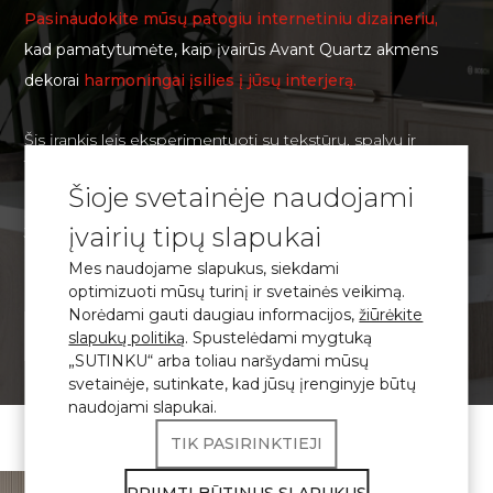
Pasinaudokite mūsų patogiu internetiniu dizaineriu,
kad pamatytumėte, kaip įvairūs Avant Quartz akmens
dekorai
harmoningai įsilies į jūsų interjerą.
Šis įrankis leis eksperimentuoti su tekstūrų, spalvų ir
faktūrų deriniais, kuriant unikalius dizaino sprendimus jūsų
erdvei. Realios vizualizacijos dėka galėsite iš anksto
Šioje svetainėje naudojami
įvertinti, kaip organiškai pasirinktos medžiagos atrodys
įvairių tipų slapukai
Jūsų interjero kontekste, ir priimti pagrįstą sprendimą dėl
dizaino.
Mes naudojame slapukus, siekdami
optimizuoti mūsų turinį ir svetainės veikimą.
Norėdami gauti daugiau informacijos,
žiūrėkite
VIZUALIZAVIMAS
slapukų politiką
. Spustelėdami mygtuką
„SUTINKU“ arba toliau naršydami mūsų
svetainėje, sutinkate, kad jūsų įrenginyje būtų
naudojami slapukai.
TIK PASIRINKTIEJI
\ Sertifikuotas
kvarco akmuo