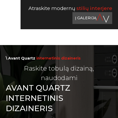
Atraskite modernų
stilių interjere
Į GALERIJĄ
\ Avant Quartz
internetinis dizaineris
Raskite tobulą dizainą,
naudodami
AVANT QUARTZ
INTERNETINIS
DIZAINERIS