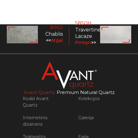
5850Н
8950
Travertine
Chablis
Lacaze
<<
Atgal
Pirmyn
>>
Avant Quartz.
Premium Natural Quartz
Kodėl Avant
Kolekcijos
Quartz
Internetinis
Galerija
dizaineris
Tinklaraštis
Failai