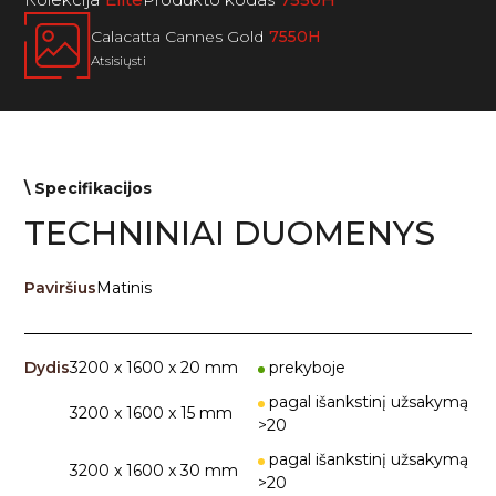
Calacatta Cannes Gold
7550H
Atsisiųsti
\ Specifikacijos
TECHNINIAI DUOMENYS
Paviršius
Matinis
Dydis
3200 x 1600 x 20 mm
prekyboje
pagal išankstinį užsakymą
3200 x 1600 x 15 mm
>20
pagal išankstinį užsakymą
3200 x 1600 x 30 mm
>20