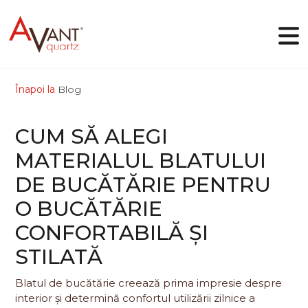
Înapoi la
Blog
RO
CUM SĂ ALEGI
De ce Avant Quartz
MATERIALUL BLATULUI
Colecții
DE BUCĂTĂRIE PENTRU
Designer online
Galerie
O BUCĂTĂRIE
Blog
Fișiere
CONFORTABILĂ ȘI
Contacte
STILATĂ
Blatul de bucătărie creează prima impresie despre
interior și determină confortul utilizării zilnice a