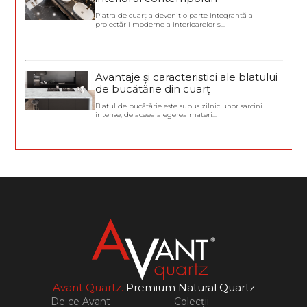
Piatra de cuarț a devenit o parte integrantă a
proiectării moderne a interioarelor ș...
Avantaje și caracteristici ale blatului
de bucătărie din cuarț
Blatul de bucătărie este supus zilnic unor sarcini
intense, de aceea alegerea materi...
Avant Quartz.
Premium Natural Quartz
De ce Avant
Colecții