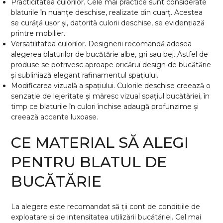
Practicitatea culorilor. Cele mai practice sunt considerate
blaturile în nuanțe deschise, realizate din cuarț. Acestea
se curăță ușor și, datorită culorii deschise, se evidențiază
printre mobilier.
Versatilitatea culorilor. Designerii recomandă adesea
alegerea blaturilor de bucătărie albe, gri sau bej. Astfel de
produse se potrivesc aproape oricărui design de bucătărie
și subliniază elegant rafinamentul spațiului.
Modificarea vizuală a spațiului. Culorile deschise creează o
senzație de lejeritate și măresc vizual spațiul bucătăriei, în
timp ce blaturile în culori închise adaugă profunzime și
creează accente luxoase.
CE MATERIAL SĂ ALEGI
PENTRU BLATUL DE
BUCĂTĂRIE
La alegere este recomandat să ții cont de condițiile de
exploatare și de intensitatea utilizării bucătăriei. Cel mai