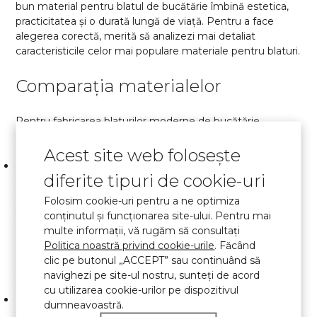
bun material pentru blatul de bucătărie îmbină estetica,
practicitatea și o durată lungă de viață. Pentru a face
alegerea corectă, merită să analizezi mai detaliat
caracteristicile celor mai populare materiale pentru blaturi.
Comparația materialelor
Pentru fabricarea blaturilor moderne de bucătărie,
meșterii folosesc cel mai des următoarele materiale:
Acest site web folosește
Piatra acrilică. Acest reprezentant al pietrelor artificiale a
diferite tipuri de cookie-uri
câștigat aprecierea multor designeri datorită
caracteristicilor sale unice. Plasticitatea ridicată a
Folosim cookie-uri pentru a ne optimiza
materialului permite realizarea construcțiilor fără îmbinări,
conținutul și funcționarea site-ului. Pentru mai
de orice formă. Datorită lipsei porilor, materialul este
multe informații, vă rugăm să consultați
rezistent la murdărie, ușor de curățat și nu absoarbe
Politica noastră privind cookie-urile
. Făcând
umezeala. Blaturile din piatră acrilică sunt disponibile într-
clic pe butonul „ACCEPT” sau continuând să
o gamă largă de culori, ceea ce permite integrarea lor în
navighezi pe site-ul nostru, sunteţi de acord
orice design.
cu utilizarea cookie-urilor pe dispozitivul
Piatra naturală. Pentru fabricarea blaturilor se aleg
dumneavoastră.
frecvent granitul, marmura, onixul și alte tipuri de piatră