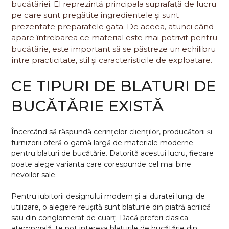
bucătăriei. El reprezintă principala suprafață de lucru
pe care sunt pregătite ingredientele și sunt
prezentate preparatele gata. De aceea, atunci când
apare întrebarea ce material este mai potrivit pentru
bucătărie, este important să se păstreze un echilibru
între practicitate, stil și caracteristicile de exploatare.
CE TIPURI DE BLATURI DE
BUCĂTĂRIE EXISTĂ
Încercând să răspundă cerințelor clienților, producătorii și
furnizorii oferă o gamă largă de materiale moderne
pentru blaturi de bucătărie. Datorită acestui lucru, fiecare
poate alege varianta care corespunde cel mai bine
nevoilor sale.
Pentru iubitorii designului modern și ai duratei lungi de
utilizare, o alegere reușită sunt blaturile din piatră acrilică
sau din conglomerat de cuarț. Dacă preferi clasica
atemporală, te pot interesa blaturile de bucătărie din