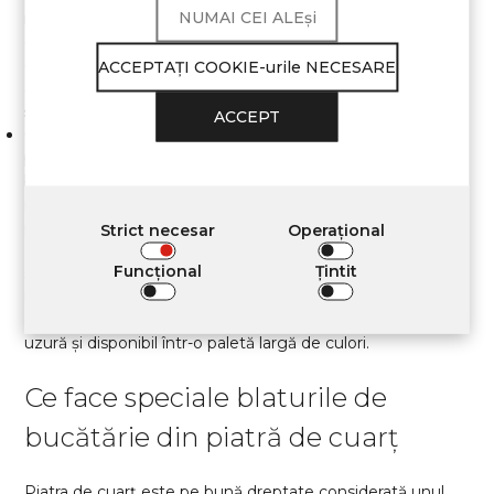
NUMAI CEI ALEși
naturală. Produsele din piatră naturală sunt destul de
costisitoare, însă această investiție este justificată. Astfel
de blaturi se remarcă prin rezistență ridicată și durabilitate,
ACCEPTAŢI COOKIE-urile NECESARE
adăugând totodată interiorului eleganță datorită culorilor
și texturilor unice.
ACCEPT
Gresie porțelanată (ceramogranit). Acest material este
popular datorită capacității sale de a imita marmura,
betonul, lemnul și alte suprafețe. În plus, este apreciat
pentru rezistența la zgârieturi și la deteriorări mecanice,
precum și pentru rezistența la umezeală și murdărie.
Strict necesar
Operațional
Panouri HPL. Materialul este ideal pentru amenajarea
Funcţional
Țintit
suprafețelor de bucătărie, deoarece are o rezistență
ridicată și se distinge prin rezistență la umezeală și la
deteriorări mecanice. Este igienic, ecologic, rezistent la
uzură și disponibil într-o paletă largă de culori.
Ce face speciale blaturile de
bucătărie din piatră de cuarț
Piatra de cuarț este pe bună dreptate considerată unul