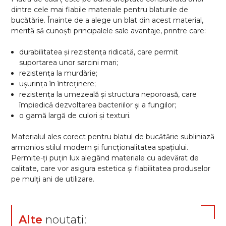
dintre cele mai fiabile materiale pentru blaturile de
bucătărie. Înainte de a alege un blat din acest material,
merită să cunoști principalele sale avantaje, printre care:
durabilitatea și rezistența ridicată, care permit
suportarea unor sarcini mari;
rezistența la murdărie;
ușurința în întreținere;
rezistența la umezeală și structura neporoasă, care
împiedică dezvoltarea bacteriilor și a fungilor;
o gamă largă de culori și texturi.
Materialul ales corect pentru blatul de bucătărie subliniază
armonios stilul modern și funcționalitatea spațiului.
Permite-ți puțin lux alegând materiale cu adevărat de
calitate, care vor asigura estetica și fiabilitatea produselor
pe mulți ani de utilizare.
Alte
noutati: