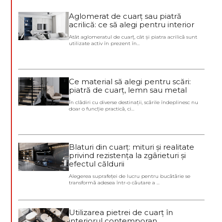
Aglomerat de cuarț sau piatră
acrilică: ce să alegi pentru interior
Atât aglomeratul de cuarț, cât și piatra acrilică sunt
utilizate activ în prezent în...
Ce material să alegi pentru scări:
piatră de cuarț, lemn sau metal
În clădiri cu diverse destinații, scările îndeplinesc nu
doar o funcție practică, ci...
Blaturi din cuarț: mituri și realitate
privind rezistența la zgârieturi și
efectul căldurii
Alegerea suprafeței de lucru pentru bucătărie se
transformă adesea într-o căutare a ...
Utilizarea pietrei de cuarț în
interiorul contemporan