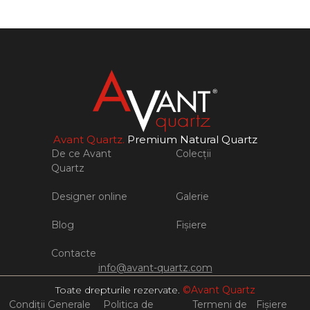
Avant Quartz.
Premium Natural Quartz
De ce Avant
Colecții
Quartz
Designer online
Galerie
Blog
Fișiere
Contacte
info@avant-quartz.com
Toate drepturile rezervate.
©Avant Quartz
Condiții Generale
Politica de
Termeni de
Fişiere