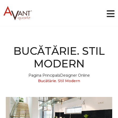
RO
BUCĂTĂRIE. STIL
De ce Avant Quartz
MODERN
Colecții
Designer online
Galerie
Pagina Principală
Designer Online
Blog
Bucătărie. Stil Modern
Fișiere
Contacte