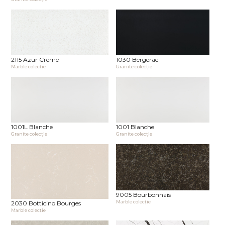
2115 Azur Creme
1030 Bergerac
Marble сolecţie
Granite сolecţie
1001L Blanche
1001 Blanche
Granite сolecţie
Granite сolecţie
9005 Bourbonnais
Marble сolecţie
2030 Botticino Bourges
Marble сolecţie