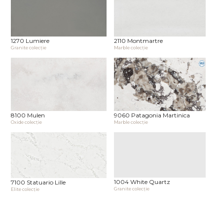
1270 Lumiere
2110 Montmartre
Granite сolecţie
Marble сolecţie
8100 Mulen
9060 Patagonia Martinica
Oxide сolecţie
Marble сolecţie
1004 White Quartz
7100 Statuario Lille
Granite сolecţie
Elite сolecţie