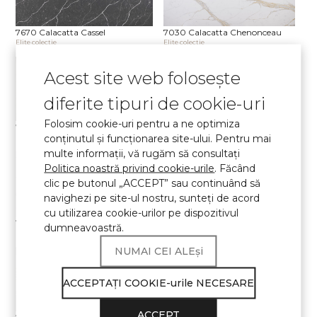
7670 Calacatta Cassel
7030 Calacatta Chenonceau
Elite сolecţie
Elite сolecţie
Acest site web folosește
diferite tipuri de cookie-uri
Folosim cookie-uri pentru a ne optimiza
7540 Calacatta Concorde
7400 Calacatta Dauphine
conținutul și funcționarea site-ului. Pentru mai
Elite сolecţie
Elite сolecţie
multe informații, vă rugăm să consultați
Politica noastră privind cookie-urile
. Făcând
clic pe butonul „ACCEPT” sau continuând să
navighezi pe site-ul nostru, sunteţi de acord
cu utilizarea cookie-urilor pe dispozitivul
7000 Calacatta Eno
7700 Calacatta Marseille
dumneavoastră.
Elite сolecţie
Elite сolecţie
NUMAI CEI ALEși
ACCEPTAŢI COOKIE-urile NECESARE
ACCEPT