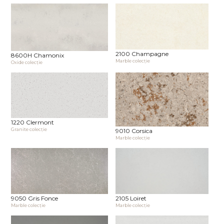
2100 Champagne
8600H Chamonix
Marble сolecţie
Oxide сolecţie
1220 Clermont
Granite сolecţie
9010 Corsica
Marble сolecţie
9050 Gris Fonce
2105 Loiret
Marble сolecţie
Marble сolecţie