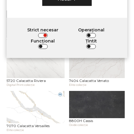
7570 Calacatta Monaco
7060 Calacatta Mont Saint-Michel
Elite сolecţie
Elite сolecţie
Strict necesar
Operațional
Funcţional
Țintit
7530L Calacatta Noir Satin
5710 Calacatta Normandie
Elite сolecţie
Digital Print сolecţie
5720 Calacatta Riviera
7404 Calacatta Venato
Digital Print сolecţie
Elite сolecţie
8800H Cassis
Oxide сolecţie
7070 Calacatta Versailles
Elite сolecţie