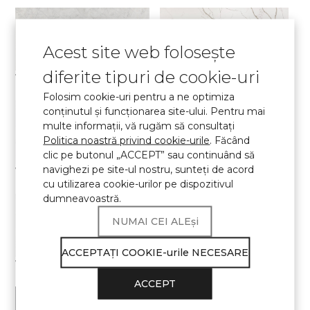
Acest site web folosește
diferite tipuri de cookie-uri
7540 Calacatta Concorde
7400 Calacatta Dauphine
Elite сolecţie
Elite сolecţie
Folosim cookie-uri pentru a ne optimiza
conținutul și funcționarea site-ului. Pentru mai
multe informații, vă rugăm să consultați
Politica noastră privind cookie-urile
. Făcând
clic pe butonul „ACCEPT” sau continuând să
navighezi pe site-ul nostru, sunteţi de acord
7000 Calacatta Eno
7700 Calacatta Marseille
Elite сolecţie
Elite сolecţie
cu utilizarea cookie-urilor pe dispozitivul
dumneavoastră.
NUMAI CEI ALEși
ACCEPTAŢI COOKIE-urile NECESARE
7570 Calacatta Monaco
7060 Calacatta Mont Saint-Michel
Elite сolecţie
Elite сolecţie
ACCEPT