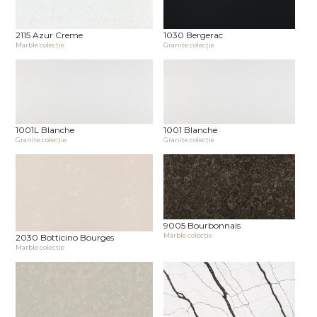
2115 Azur Creme
1030 Bergerac
Marble сolecţie
Granite сolecţie
1001L Blanche
1001 Blanche
Granite сolecţie
Granite сolecţie
9005 Bourbonnais
Marble сolecţie
2030 Botticino Bourges
Marble сolecţie