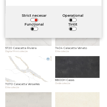
Strict necesar
Operațional
7530L Calacatta Noir Satin
5710 Calacatta Normandie
Elite сolecţie
Digital Print сolecţie
Funcţional
Țintit
5720 Calacatta Riviera
7404 Calacatta Venato
Digital Print сolecţie
Elite сolecţie
8800H Cassis
Oxide сolecţie
7070 Calacatta Versailles
Elite сolecţie