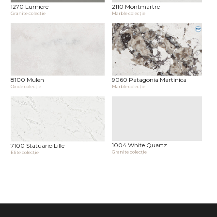
1270 Lumiere
2110 Montmartre
Granite сolecţie
Marble сolecţie
8100 Mulen
9060 Patagonia Martinica
Oxide сolecţie
Marble сolecţie
1004 White Quartz
7100 Statuario Lille
Granite сolecţie
Elite сolecţie