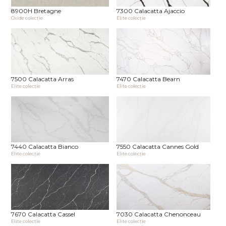
8900H Bretagne
7300 Calacatta Ajaccio
Oxide сolecţie
Elite сolecţie
7500 Calacatta Arras
7470 Calacatta Bearn
Elite сolecţie
Elite сolecţie
7440 Calacatta Bianco
7550 Calacatta Cannes Gold
Elite сolecţie
Elite сolecţie
7670 Calacatta Cassel
7030 Calacatta Chenonceau
Elite сolecţie
Elite сolecţie