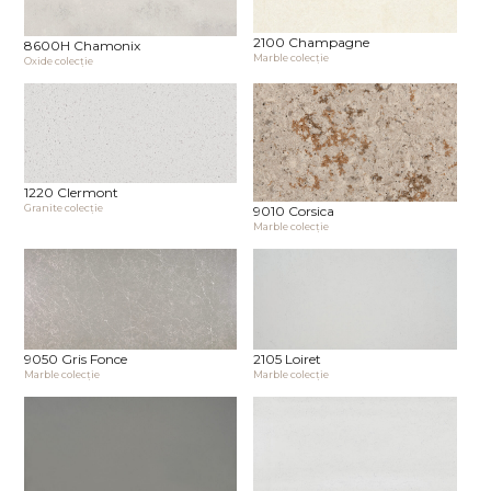
2100 Champagne
8600H Chamonix
Marble сolecţie
Oxide сolecţie
1220 Clermont
Granite сolecţie
9010 Corsica
Marble сolecţie
9050 Gris Fonce
2105 Loiret
Marble сolecţie
Marble сolecţie