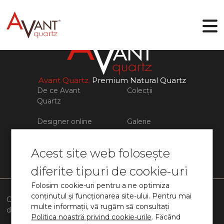
RO
Avant Quartz.
Premium Natural Quartz
De ce Avant
Colecții
Quartz
De ce Avant Quartz
Colecții
Designer online
Galerie
Designer online
Galerie
Blog
Fișiere
Acest site web folosește
Blog
Fișiere
Contacte
diferite tipuri de cookie-uri
Contacte
info@avant-quartz.com
Folosim cookie-uri pentru a ne optimiza
Toate drepturile rezervate.
©Avant Quartz
conținutul și funcționarea site-ului. Pentru mai
Condiții Generale
Politica de
Termeni de
Fişiere
multe informații, vă rugăm să consultați
de Vânzare
confidențialitate
utilizare
cookie
Politica noastră privind cookie-urile
. Făcând
Elaborat în:
Rost
Digital