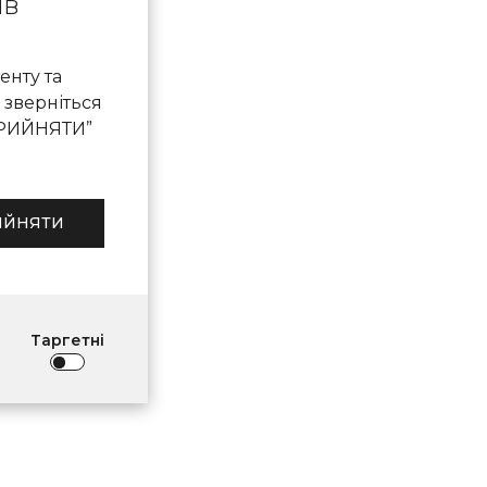
ів
енту та
 зверніться
ПРИЙНЯТИ”
ИЙНЯТИ
Таргетні