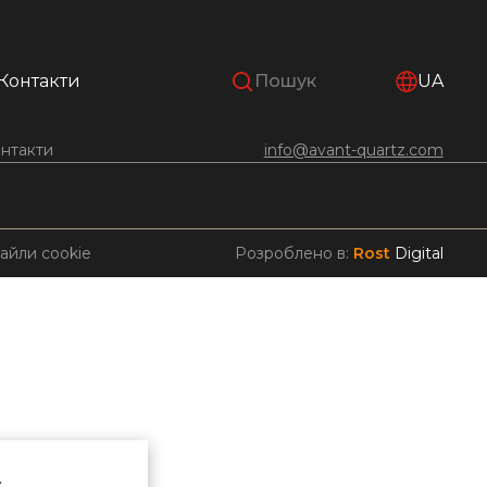
Контакти
UA
нтакти
info@avant-quartz.com
айли cookie
Розроблено в:
Rost
Digital