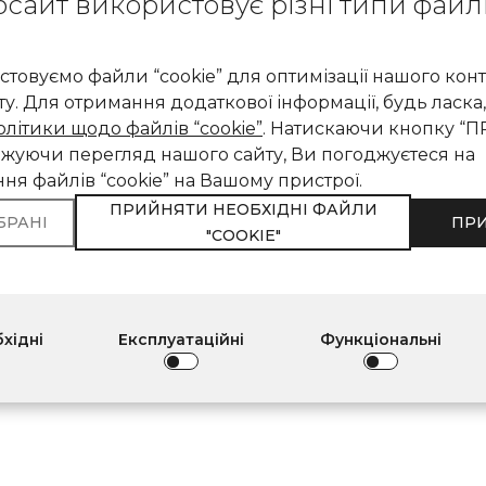
сайт використовує різні типи файл
товуємо файли “cookie” для оптимізації нашого конт
ту. Для отримання додаткової інформації, будь ласка,
олітики щодо файлів “cookie”
. Натискаючи кнопку “
жуючи перегляд нашого сайту, Ви погоджуєтеся на
ня файлів “cookie” на Вашому пристрої.
ПРИЙНЯТИ НЕОБХІДНІ ФАЙЛИ
БРАНІ
ПР
"COOKIE"
хідні
Експлуатаційні
Функціональні