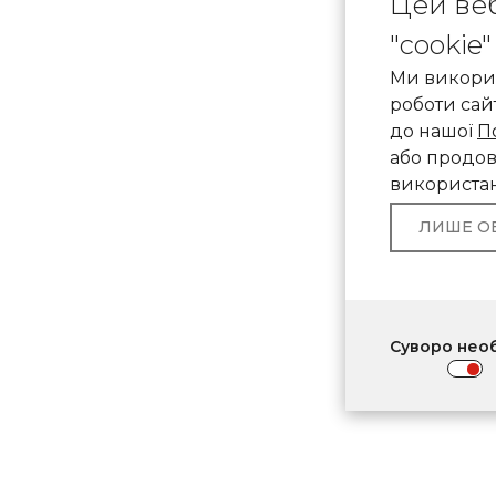
Цей веб
"cookie"
Ми викорис
роботи сай
до нашої
П
або продов
використан
ЛИШЕ О
Суворо необ