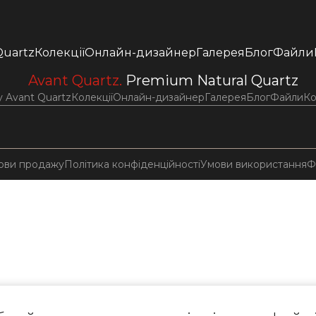
Quartz
Колекції
Онлайн-дизайнер
Галерея
Блог
Файли
Avant Quartz.
Premium Natural Quartz
 Avant Quartz
Колекції
Онлайн-дизайнер
Галерея
Блог
Файли
Ко
ови продажу
Політика конфіденційності
Умови використання
Ф