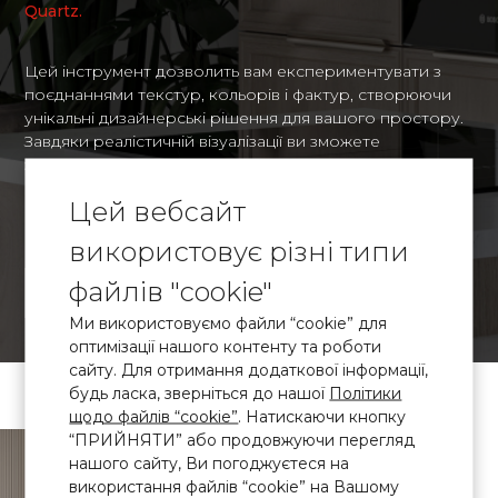
Quartz.
Цей інструмент дозволить вам експериментувати з
поєднаннями текстур, кольорів і фактур, створюючи
унікальні дизайнерські рішення для вашого простору.
Завдяки реалістичній візуалізації ви зможете
заздалегідь оцінити, наскільки органічно виглядатимуть
обрані матеріали в контексті вашого інтер'єру, і
Цей вебсайт
прийняти зважене рішення щодо оформлення.
використовує різні типи
файлів "cookie"
ВІЗУАЛІАЛІЗАЦІЯ
Ми використовуємо файли “cookie” для
оптимізації нашого контенту та роботи
сайту. Для отримання додаткової інформації,
будь ласка, зверніться до нашої
Політики
щодо файлів “cookie”
. Натискаючи кнопку
“ПРИЙНЯТИ” або продовжуючи перегляд
\ Сертифікований
кварцовий
нашого сайту, Ви погоджуєтеся на
камінь
використання файлів “cookie” на Вашому