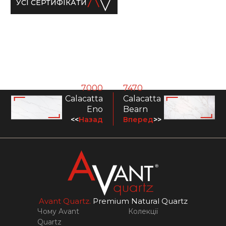
УСІ СЕРТИФІКАТИ
7000
7470
Calacatta
Calacatta
Eno
Bearn
<<
Назад
Вперед
>>
Avant Quartz.
Premium Natural Quartz
Чому Avant
Колекції
Quartz