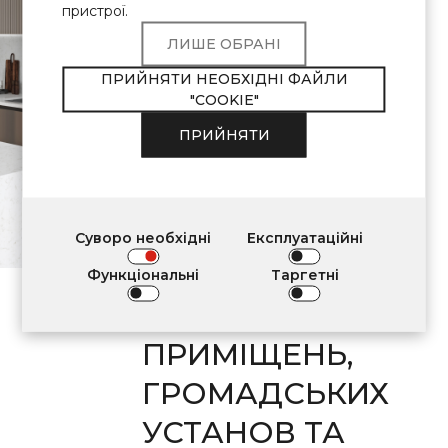
Продукція Avant
пристрої.
Quartz відповідає
ЛИШЕ ОБРАНІ
ВИМОГАМ
ПРИЙНЯТИ НЕОБХІДНІ ФАЙЛИ
"COOKIE"
ЩОДО
ПРИЙНЯТИ
ЗАСТОСУВАННЯ
У
ВНУТРІШНЬОМУ
Суворо необхідні
Експлуатаційні
ОЗДОБЛЕННІ
Функціональні
Таргетні
ЖИТЛОВИХ
ПРИМІЩЕНЬ,
ГРОМАДСЬКИХ
УСТАНОВ ТА