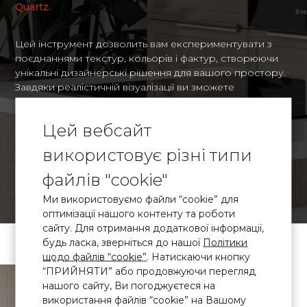
Quartz.
Цей інструмент дозволить вам експериментувати з
поєднаннями текстур, кольорів і фактур, створюючи
унікальні дизайнерські рішення для вашого простору.
Завдяки реалістичній візуалізації ви зможете
заздалегідь оцінити, наскільки органічно виглядатимуть
обрані матеріали в контексті вашого інтер'єру, і
Цей вебсайт
прийняти зважене рішення щодо оформлення.
використовує різні типи
файлів "cookie"
ВІЗУАЛІАЛІЗАЦІЯ
Ми використовуємо файли “cookie” для
оптимізації нашого контенту та роботи
сайту. Для отримання додаткової інформації,
будь ласка, зверніться до нашої
Політики
щодо файлів “cookie”
. Натискаючи кнопку
“ПРИЙНЯТИ” або продовжуючи перегляд
\ Сертифікований
кварцовий
нашого сайту, Ви погоджуєтеся на
камінь
використання файлів “cookie” на Вашому