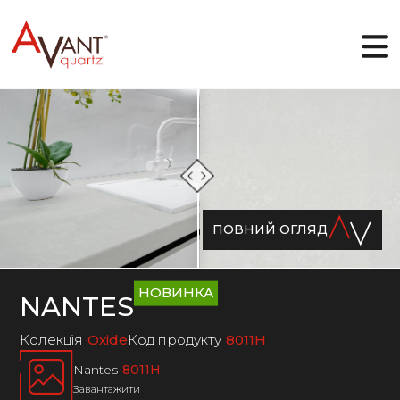
UA
Чому Avant Quartz
Колекції
ПОВНИЙ ОГЛЯД
Онлайн-дизайнер
Галерея
Блог
Файли
НОВИНКА
NANTES
Контакти
Колекція
Oxide
Код продукту
8011H
Nantes
8011H
Завантажити