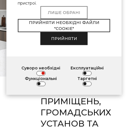
Продукція Avant
пристрої.
Quartz відповідає
ЛИШЕ ОБРАНІ
ВИМОГАМ
ПРИЙНЯТИ НЕОБХІДНІ ФАЙЛИ
"COOKIE"
ЩОДО
ПРИЙНЯТИ
ЗАСТОСУВАННЯ
У
ВНУТРІШНЬОМУ
Суворо необхідні
Експлуатаційні
ОЗДОБЛЕННІ
Функціональні
Таргетні
ЖИТЛОВИХ
ПРИМІЩЕНЬ,
ГРОМАДСЬКИХ
УСТАНОВ ТА