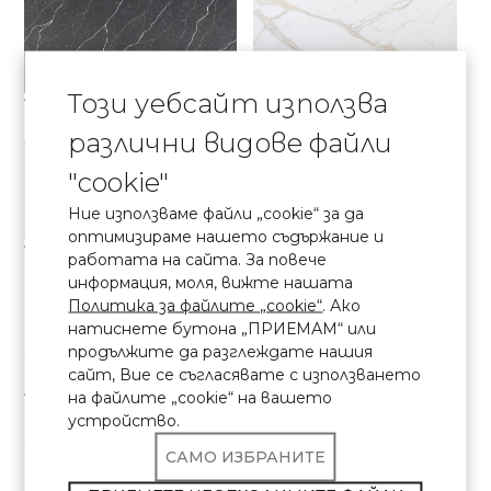
Този уебсайт използва
7670 Calacatta Cassel
7030 Calacatta Chenonceau
Elite колекция
Elite колекция
различни видове файли
"cookie"
Ние използваме файли „cookie“ за да
оптимизираме нашето съдържание и
7540 Calacatta Concorde
7400 Calacatta Dauphine
работата на сайта. За повече
Elite колекция
Elite колекция
информация, моля, вижте нашата
Политика за файлите „cookie“
. Ако
натиснете бутона „ПРИЕМАМ“ или
продължите да разглеждате нашия
сайт, Вие се съгласявате с използването
на файлите „cookie“ на вашето
7000 Calacatta Eno
7700 Calacatta Marseille
Elite колекция
Elite колекция
устройство.
САМО ИЗБРАНИТЕ