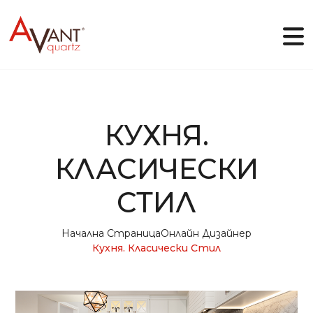
BG
КУХНЯ.
Защо Avant Quartz
КЛАСИЧЕСКИ
Колекции
Онлайн дизайнер
СТИЛ
Галерия
Блог
Файлове
Начална Страница
Онлайн Дизайнер
Контакти
Кухня. Класически Стил