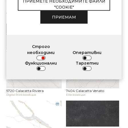
ПРИЕМЕТЕ НЕОБХОДИМИТЕ ФАЙЛИ
"COOKIE"
7570 Calacatta Monaco
7060 Calacatta Mont Saint-Michel
ПРИЕМАМ
Elite колекция
Elite колекция
Строго
необходими
Оперативни
7530L Calacatta Noir Satin
5710 Calacatta Normandie
Elite колекция
Digital Print колекция
Функционални
Таргетни
5720 Calacatta Riviera
7404 Calacatta Venato
Digital Print колекция
Elite колекция