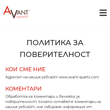
BG
ПОЛИТИКА ЗА
ПОВЕРИТЕЛНОСТ
Защо Avant Quartz
Колекции
Онлайн дизайнер
КОИ СМЕ НИЕ
Галерия
Блог
Адресът на нашия уебсайт www.avant-quartz.com
Файлове
Контакти
КОМЕНТАРИ
Обработка на коментари и бележка за
поверителност: когато оставяте коментари на
нашия уебсайт, ние събираме информация от