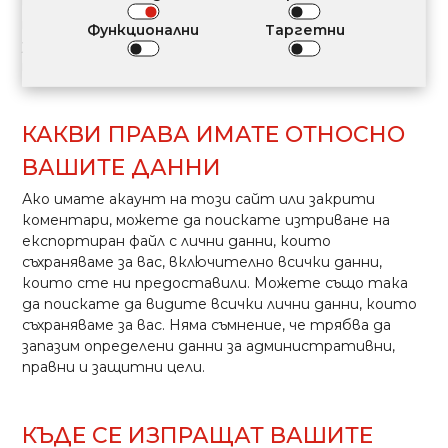
изключение на потребителското име, което не
може да бъде променено. Администраторите на
Функционални
Таргетни
уебсайтове също имат възможността да
преглеждат и променят тези данни.
КАКВИ ПРАВА ИМАТЕ ОТНОСНО
ВАШИТЕ ДАННИ
Ако имате акаунт на този сайт или закрити
коментари, можете да поискате изтриване на
експортиран файл с лични данни, които
съхраняваме за вас, включително всички данни,
които сте ни предоставили. Можете също така
да поискате да видите всички лични данни, които
съхраняваме за вас. Няма съмнение, че трябва да
запазим определени данни за административни,
правни и защитни цели.
КЪДЕ СЕ ИЗПРАЩАТ ВАШИТЕ