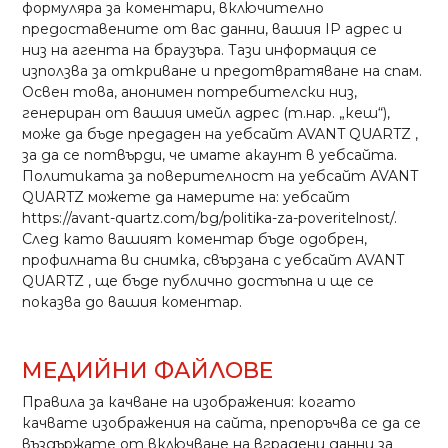
формуляра за коментари, включително
предоставените от вас данни, вашия IP адрес и
низ на агента на браузъра. Тази информация се
използва за откриване и предотвратяване на спам.
Освен това, анонимен потребителски низ,
генериран от вашия имейл адрес (т.нар. „кеш“),
може да бъде предаден на уебсайт
AVANT QUARTZ
,
за да се потвърди, че имате акаунт в уебсайта.
Политиката за поверителност на уебсайт
AVANT
QUARTZ
можете да намерите на: уебсайт
https://avant-quartz.com/bg/politika-za-poveritelnost/
.
След като вашият коментар бъде одобрен,
профилната ви снимка, свързана с уебсайт
AVANT
QUARTZ
, ще бъде публично достъпна и ще се
показва до вашия коментар.
МЕДИЙНИ ФАЙЛОВЕ
Правила за качване на изображения: когато
качвате изображения на сайта, препоръчва се да се
въздържате от включване на вградени данни за