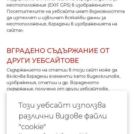
местоположение (EXIF GPS) в изображението.
Посетителите на уебсайта имат възможността
да изтеглят и извличат всякакви данни за
местоположение, вградени в изображенията на
сайта».
ВГРАДЕНО СЪДЪРЖАНИЕ ОТ
ДРУГИ УЕБСАЙТОВЕ
Съдържанието на статии в този сайт може да
включва вградени елементи като видеоклипове,
изображения, статии и др. Вграденото
съдържание, получено от други уебсайтове,
работи подобно на това, като че ли потребител
посещава друг външен сайт.
Този уебсайт използва
различни видове файли
С КОИ СПОДЕЛЯМЕ ВАШИТЕ
"cookie"
ДАННИ