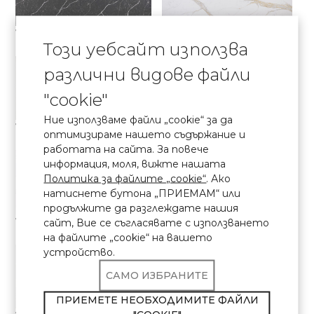
7670 Calacatta Cassel
7030 Calacatta Chenonceau
Elite колекция
Elite колекция
Този уебсайт използва
различни видове файли
"cookie"
Ние използваме файли „cookie“ за да
7540 Calacatta Concorde
7400 Calacatta Dauphine
оптимизираме нашето съдържание и
Elite колекция
Elite колекция
работата на сайта. За повече
информация, моля, вижте нашата
Политика за файлите „cookie“
. Ако
натиснете бутона „ПРИЕМАМ“ или
продължите да разглеждате нашия
7000 Calacatta Eno
7700 Calacatta Marseille
сайт, Вие се съгласявате с използването
Elite колекция
Elite колекция
на файлите „cookie“ на вашето
устройство.
САМО ИЗБРАНИТЕ
ПРИЕМЕТЕ НЕОБХОДИМИТЕ ФАЙЛИ