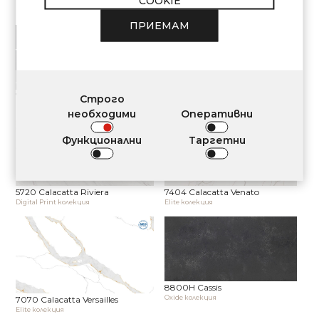
"COOKIE"
7570 Calacatta Monaco
7060 Calacatta Mont Saint-Michel
Elite колекция
Elite колекция
ПРИЕМАМ
7530L Calacatta Noir Satin
5710 Calacatta Normandie
Строго
Elite колекция
Digital Print колекция
необходими
Оперативни
Функционални
Таргетни
5720 Calacatta Riviera
7404 Calacatta Venato
Digital Print колекция
Elite колекция
8800H Cassis
Oxide колекция
7070 Calacatta Versailles
Elite колекция