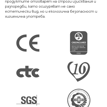
продуктите отговарят на строги изисквания и
разпоредби, като осигуряват не само
естетически вид, но и екологична безопасност и
хигиенична употреба.