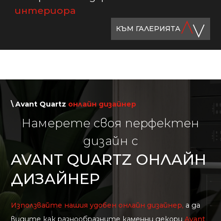
интериора
КЪМ ГАЛЕРИЯТА
\ Avant Quartz
онлайн дизайнер
Намерете своя перфектен
дизайн с
AVANT QUARTZ ОНЛАЙН
ДИЗАЙНЕР
Използвайте нашия удобен онлайн дизайнер,
а да
видите как разнообразните каменни декори
Avant