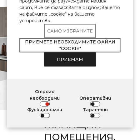
продължите да разглеждате нашия
сайт, Вие се съгласявате с използването
\ Сертифициран
кварцов
на файлите „cookie“ на вашето
камък
устройство.
Продуктите Avant
САМО ИЗБРАНИТЕ
Quartz отговарят
ПРИЕМЕТЕ НЕОБХОДИМИТЕ ФАЙЛИ
"COOKIE"
ОТГОВАРЯ НА
ПРИЕМАМ
ИЗИСКВАНИЯТА
ЗА
ПРИЛОЖЕНИЕ
Строго
В ИНТЕРИОРНА
необходими
Оперативни
Функционални
Таргетни
ДЕКОРАЦИЯ НА
ЖИЛИЩНИ
ПОМЕЩЕНИЯ,