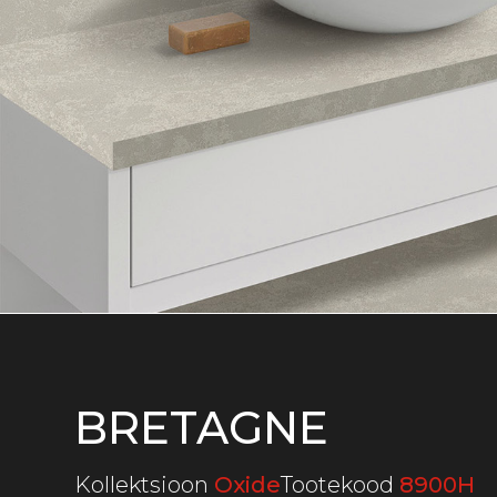
BRETAGNE
Kollektsioon
Oxide
Tootekood
8900H