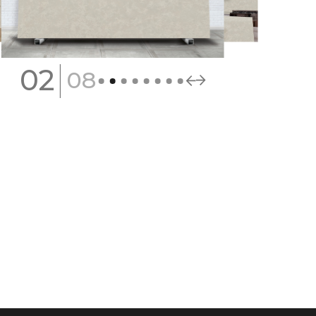
|
02
08