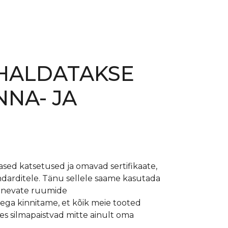
OHALDATAKSE
NA- JA
sed katsetused ja omavad sertifikaate,
ndarditele. Tänu sellele saame kasutada
erinevate ruumide
ega kinnitame, et kõik meie tooted
les silmapaistvad mitte ainult oma