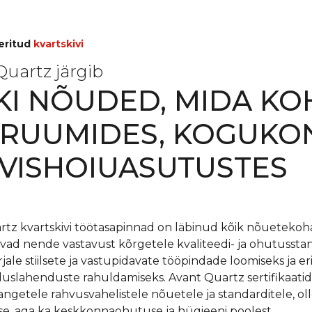
eeritud
kvartskivi
Quartz järgib
KI NÕUDED, MIDA K
RUUMIDES, KOGUKON
VISHOIUASUTUSTES
tz kvartskivi töötasapinnad on läbinud kõik nõuetekoha
avad nende vastavust kõrgetele kvaliteedi- ja ohutussta
ale stiilsete ja vastupidavate tööpindade loomiseks ja 
uslahenduste rahuldamiseks. Avant Quartz sertifikaatid
angetele rahvusvahelistele nõuetele ja standarditele, ol
use, aga ka keskkonnaohutuse ja hügieeni poolest.