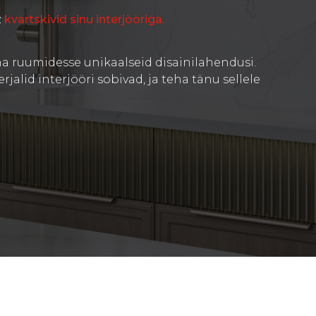
z
kvartskivid sinu interjööriga.
oma ruumidesse unikaalseid disainilahendusi.
jalid interjööri sobivad, ja teha tänu sellele