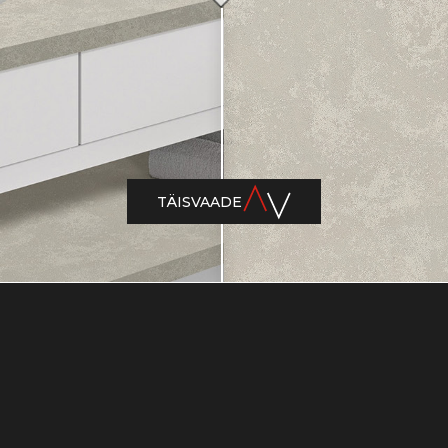
TÄISVAADE