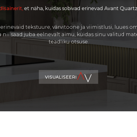
isainerit,
et näha, kuidas sobivad erinevad Avant Quart
erinevaid tekstuure, värvitoone ja viimistlusi, luues 
 nii saad juba eelnevalt aimu, kuidas sinu valitud mater
teadliku otsuse.
VISUALISEERI