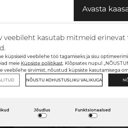
Avasta kaas
v veebileht kasutab mitmeid erinevat
d.
 küpsiseid veebilehe töö tagamiseks ja sisu optimeerimi
leiad meie
Küpsiste poliitikast
. Klõpsates nupul „NÕUSTUN
ie veebilehe sirvimist, nõustud küpsiste kasutamisega o
ALITUD
NÕUSTU KOHUSTUSLIKU VALIKUGA
N
\ Avant quartz
veebidisaineri kasutamise võimalus
Leia oma ideaalne disain
T QUARTZ VEEBIDIS
likud
Jõudlus
Funktsionaalsed