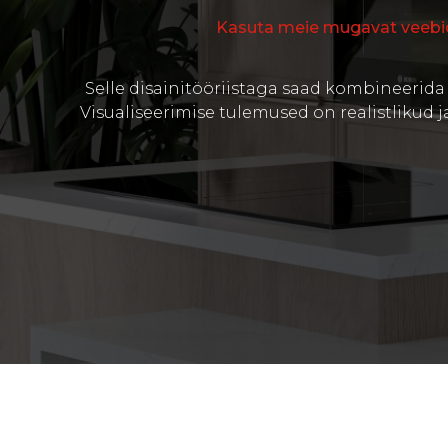
Kasuta meie mugavat veebid
Selle disainitööriistaga saad kombineerida 
Visualiseerimise tulemused on realistlikud ja