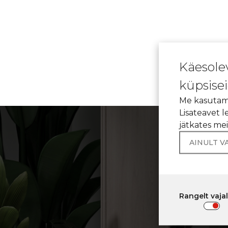
Käesole
küpsisei
Me kasutame
Lisateavet 
jätkates me
AINULT V
AVAN
Rangelt vaja