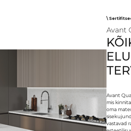
\ Sertifits
Avant 
KÕI
ELU
TER
Avant Quar
mis kinnit
oma materj
sisekujund
vastavad r
esteetilis