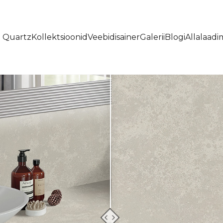
t Quartz
Kollektsioonid
Veebidisainer
Galerii
Blogi
Allalaadi