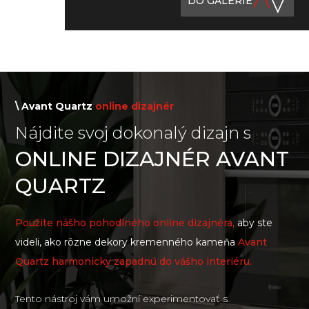
DO GALÉRIE
\ Avant Quartz
online dizajnér
Nájdite svoj dokonalý dizajn s
ONLINE DIZAJNÉR AVANT
QUARTZ
Použite nášho pohodlného online dizajnéra,
aby ste
videli, ako rôzne dekory kremenného kameňa
Avant
Quartz harmonicky zapadnú do vášho interiéru.
Tento nástroj vám umožní experimentovať s