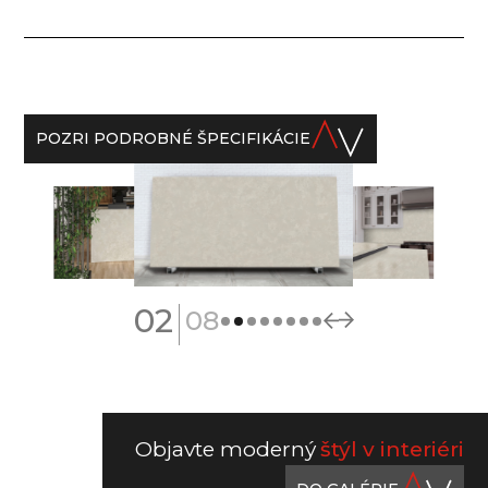
POZRI PODROBNÉ ŠPECIFIKÁCIE
|
02
08
Objavte moderný
štýl v interiéri