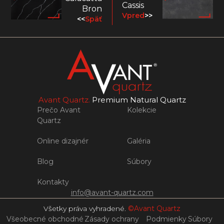
Cassis
Bron
Vpred
>>
<<
Späť
Avant Quartz.
Premium Natural Quartz
Prečo Avant
Kolekcie
Quartz
Online dizajnér
Galéria
Blog
Súbory
Kontakty
info@avant-quartz.com
Všetky práva vyhradené.
©Avant Quartz
Všeobecné obchodné
Zásady ochrany
Podmienky
Súbory