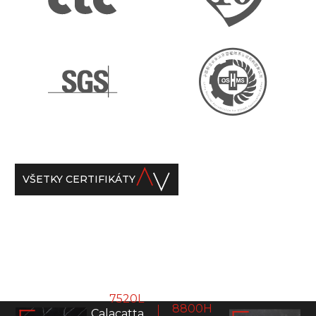
VŠETKY CERTIFIKÁTY
7520L
8800H
Calacatta