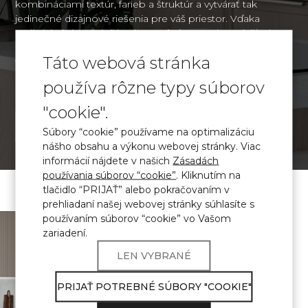
kombináciami textúr, farieb a štruktúr a vytvárať tak
jedinečné dizajnové riešenia pre váš priestor. Vďaka
realistickej vizualizácii budete môcť vopred posúdiť, ako
organicky budú vybrané materiály vyzerať v kontexte
Táto webová stránka
vášho interiéru, a urobiť informované rozhodnutie o
dizajne.
používa rôzne typy súborov
"cookie".
VIZUALIZÁCIA
Súbory “cookie” používame na optimalizáciu
nášho obsahu a výkonu webovej stránky. Viac
informácií nájdete v našich
Zásadách
používania súborov “cookie”
. Kliknutím na
tlačidlo “PRIJAŤ” alebo pokračovaním v
prehliadaní našej webovej stránky súhlasíte s
používaním súborov “cookie” vo Vašom
\ Certifikovaný
kremenný kameň
zariadení.
Výrobky Avant Quartz
LEN VYBRANÉ
spĺňajú
PRIJAŤ POTREBNÉ SÚBORY "COOKIE"
POŽIADAVKY NA