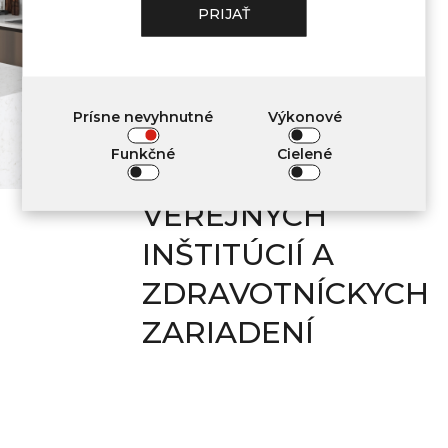
POUŽITIE V
PRIJAŤ
INTERIÉROVEJ
VÝZDOBE
Prísne nevyhnutné
Výkonové
OBYTNÝCH
Funkčné
Cielené
PRIESTOROV,
VEREJNÝCH
INŠTITÚCIÍ A
ZDRAVOTNÍCKYCH
ZARIADENÍ