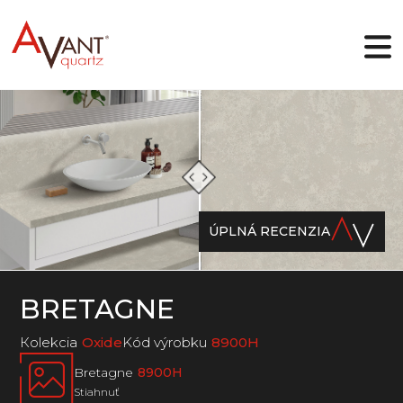
SK
Prečo Avant Quartz
Kolekcie
ÚPLNÁ RECENZIA
Online dizajnér
Galéria
Blog
Súbory
BRETAGNE
Kontakty
Кolekcia
Oxide
Kód výrobku
8900H
Bretagne
8900H
Stiahnuť