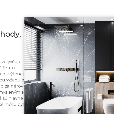
hody,
ovplyvňuje
ť. Tento
ch zvýšenej
obu vyžaduje
 dizajnérov
emysleným a
é sú hlavné
ké môžu byť