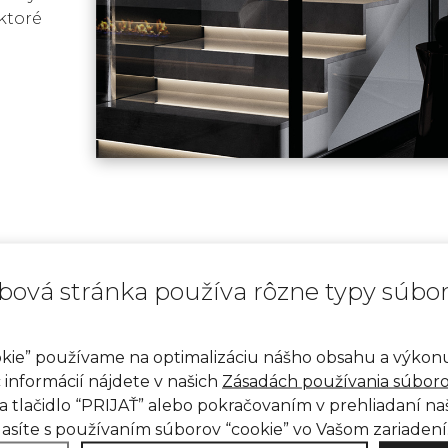
ktoré
bová stránka používa rôzne typy súbo
Kreme
kie” používame na optimalizáciu nášho obsahu a výko
c informácií nájdete v našich
Zásadách používania súboro
akrylo
a tlačidlo “PRIJAŤ” alebo pokračovaním v prehliadaní n
lasíte s používaním súborov “cookie” vo Vašom zariadení
do int