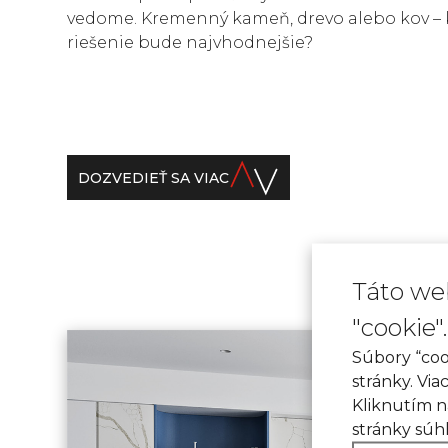
vedome. Kremenný kameň, drevo alebo kov – 
riešenie bude najvhodnejšie?
DOZVEDIEŤ SA VIAC
Táto we
"cookie".
Súbory “coo
stránky. Via
Kliknutím n
stránky súh