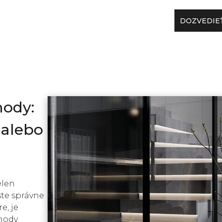
DOZVEDIEŤ
hody:
 alebo
elen
 ste správne
e, je
chody