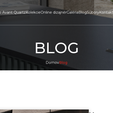
o Avant Quartz
Kolekcie
Online dizajnér
Galéria
Blog
Súbory
Kontak
BLOG
Domov
Blog