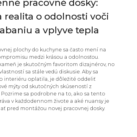
nné pracovné dosky:
 realita o odolnosti voči
abaniu a vplyve tepla
ovnej plochy do kuchyne sa často mení na
ompromisu medzi krásou a odolnosťou.
ameň je skutočným favoritom dizajnérov, no
vlastností sa stále vedú diskusie. Aby sa
o interiéru oplatila, je dôležité oddeliť
vé mýty od skutočných skúseností z
 Pozrime sa podrobne na to, ako sa tento
práva v každodennom živote a aké nuansy je
ať pred montážou novej pracovnej dosky.