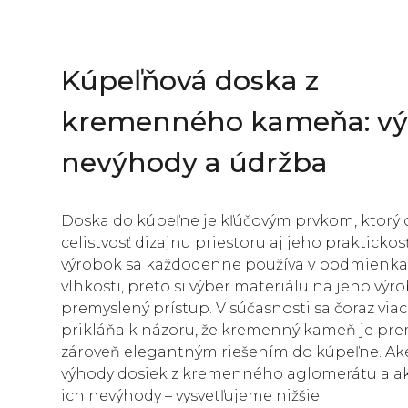
Kúpeľňová doska z
kremenného kameňa: vý
nevýhody a údržba
Doska do kúpeľne je kľúčovým prvkom, ktorý 
celistvosť dizajnu priestoru aj jeho praktickos
výrobok sa každodenne používa v podmienka
vlhkosti, preto si výber materiálu na jeho výr
premyslený prístup. V súčasnosti sa čoraz viac
prikláňa k názoru, že kremenný kameň je pr
zároveň elegantným riešením do kúpeľne. Ak
výhody dosiek z kremenného aglomerátu a a
ich nevýhody – vysvetľujeme nižšie.