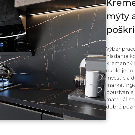
Kreme
mýty a
poškri
Výber prac
hľadanie k
Kremenný k
okolo jeho 
investícia d
marketingo
používania.
materiál s
dobré pozn