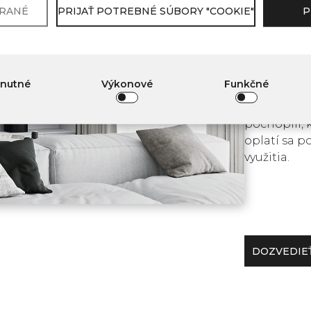
BRANÉ
PRIJAŤ POTREBNÉ SÚBORY "COOKIE"
P
Kremeňový 
používajú v
prírodného
hnutné
Výkonové
Funkčné
technológií
parapety, b
pochopili, 
oplatí sa po
využitia.
DOZVEDIEŤ