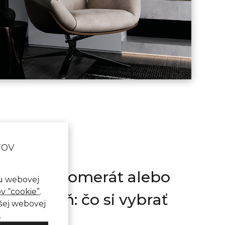
rov
ňový aglomerát alebo
nu webovej
v “cookie”
.
vý kameň: čo si vybrať
ašej webovej
.
eriéru