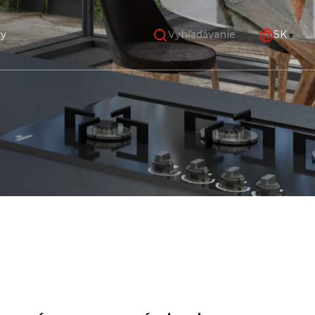
ty
SK