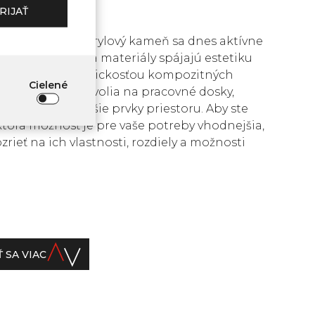
RIJAŤ
aglomerát aj akrylový kameň sa dnes aktívne
 interiéroch. Oba materiály spájajú estetiku
 kameňa s praktickosťou kompozitných
Cielené
, preto sa často volia na pracovné dosky,
arové pulty a ďalšie prvky priestoru. Aby ste
ktorá možnosť je pre vaše potreby vhodnejšia,
zrieť na ich vlastnosti, rozdiely a možnosti
 SA VIAC