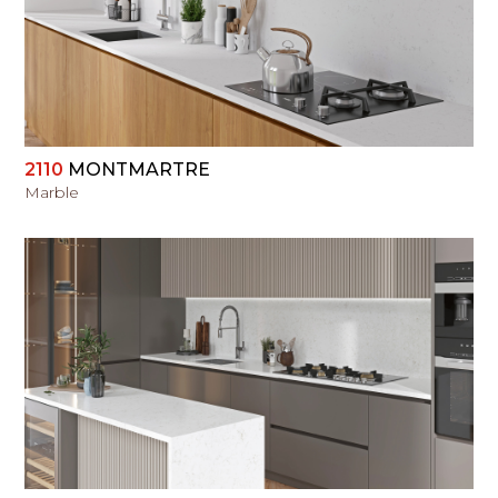
PERŽIŪRĖTI
2110
MONTMARTRE
Marble
PERŽIŪRĖTI