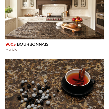
PERŽIŪRĖTI
9005
BOURBONNAIS
Marble
PERŽIŪRĖTI