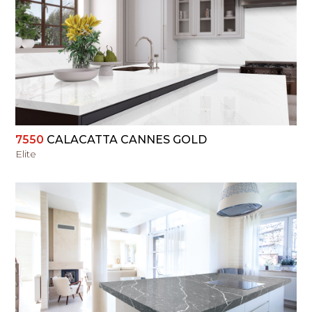
PERŽIŪRĖTI
7550
CALACATTA CANNES GOLD
Elite
PERŽIŪRĖTI