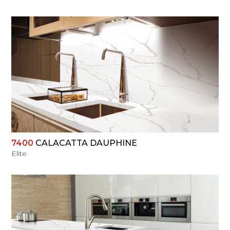
PERŽIŪRĖTI
7400
CALACATTA DAUPHINE
Elite