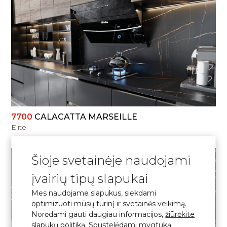
PERŽIŪRĖTI
7700
CALACATTA MARSEILLE
Elite
Šioje svetainėje naudojami
įvairių tipų slapukai
Mes naudojame slapukus, siekdami
optimizuoti mūsų turinį ir svetainės veikimą.
PERŽIŪRĖTI
Norėdami gauti daugiau informacijos,
žiūrėkite
slapukų politiką
. Spustelėdami mygtuką