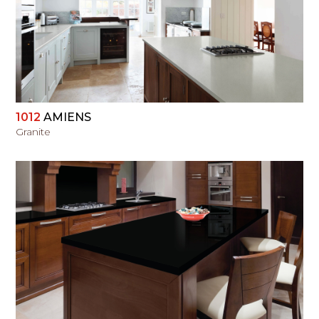
PERŽIŪRĖTI
1012
AMIENS
Granite
PERŽIŪRĖTI