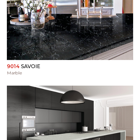
PERŽIŪRĖTI
9014
SAVOIE
Marble
PERŽIŪRĖTI