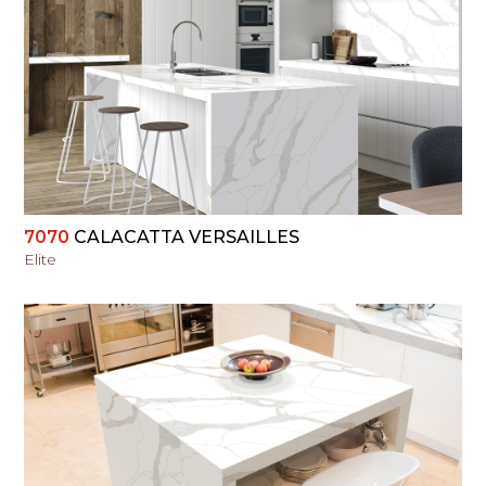
PERŽIŪRĖTI
7070
CALACATTA VERSAILLES
Elite
PERŽIŪRĖTI