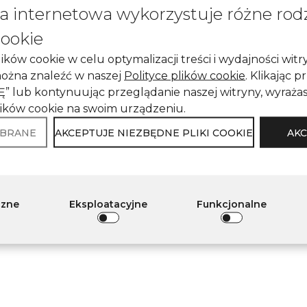
na internetowa wykorzystuje różne rod
cookie
ków cookie w celu optymalizacji treści i wydajności witr
można znaleźć w naszej
Polityce plików cookie
. Klikając p
 lub kontynuując przeglądanie naszej witryny, wyraża
ików cookie na swoim urządzeniu.
YBRANE
AKCEPTUJE NIEZBĘDNE PLIKI COOKIE
AKC
czne
Eksploatacyjne
Funkcjonalne