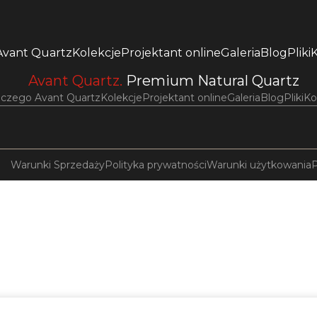
Avant Quartz
Kolekcje
Projektant online
Galeria
Blog
Pliki
Avant Quartz.
Premium Natural Quartz
aczego Avant Quartz
Kolekcje
Projektant online
Galeria
Blog
Pliki
Ko
Warunki Sprzedaży
Polityka prywatności
Warunki użytkowania
P