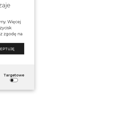
zaje
yny. Więcej
rzycisk
sz zgodę na
EPTUJĘ
Targetowe