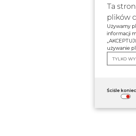
Ta stro
plików 
Używamy pli
informacji 
„AKCEPTUJĘ”
używanie pl
TYLKO W
Ściśle konie