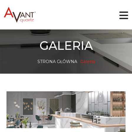
PL
GALERIA
STRONA GŁÓWNA
Galeria
Dlaczego Avant Quartz
Kolekcje
Projektant online
Galeria
Blog
Pliki
Kontakt