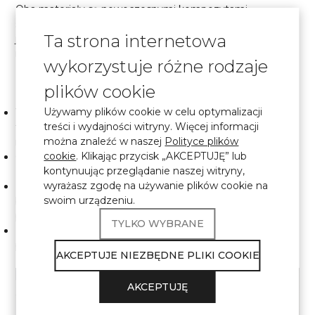
Oba materiały są nowoczesnymi kompozytami
stosowanymi do produkcji blatów i elementów wnętrz,
Ta strona internetowa
jednak różnią się składem, właściwościami i
możliwościami projektowymi.
wykorzystuje różne rodzaje
Najważniejsze różnice:
plików cookie
Używamy plików cookie w celu optymalizacji
Wytrzymałość i odporność na zarysowania. Kwarc jest
treści i wydajności witryny. Więcej informacji
twardszy i bardziej odporny na uszkodzenia
można znaleźć w naszej
Polityce plików
mechaniczne, akryl jest bardziej miękki.
cookie
. Klikając przycisk „AKCEPTUJĘ” lub
Odporność na temperaturę. Konglomerat kwarcowy lepiej
kontynuując przeglądanie naszej witryny,
znosi wysokie temperatury niż akryl.
wyrażasz zgodę na używanie plików cookie na
Możliwości projektowe. Akryl łatwiej formować i łączyć
swoim urządzeniu.
bez widocznych spoin, co pozwala tworzyć zakrzywione
powierzchnie.
TYLKO WYBRANE
Naprawialność. Powierzchnie akrylowe łatwiej odnowić,
podczas gdy kwarc jest trudniejszy w naprawie.
AKCEPTUJE NIEZBĘDNE PLIKI COOKIE
AKCEPTUJĘ