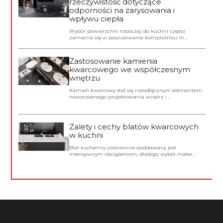
rzeczywistość dotyczące
odporności na zarysowania i
wpływu ciepła
Wybór powierzchni roboczej do kuchni często
zamienia się w poszukiwanie kompromisu m...
Zastosowanie kamienia
kwarcowego we współczesnym
wnętrzu
Kamień kwarcowy stał się nieodłącznym elementem
nowoczesnego projektowania wnętrz i ...
Zalety i cechy blatów kwarcowych
w kuchni
Blat kuchenny codziennie poddawany jest
intensywnym obciążeniom, dlatego wybór mater...