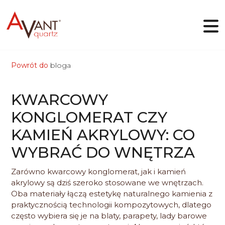
Powrót do
bloga
PL
KWARCOWY
Dlaczego Avant Quartz
KONGLOMERAT CZY
Kolekcje
KAMIEŃ AKRYLOWY: CO
Projektant online
Galeria
WYBRAĆ DO WNĘTRZA
Blog
Pliki
Zarówno kwarcowy konglomerat, jak i kamień
Kontakt
akrylowy są dziś szeroko stosowane we wnętrzach.
Oba materiały łączą estetykę naturalnego kamienia z
praktycznością technologii kompozytowych, dlatego
często wybiera się je na blaty, parapety, lady barowe