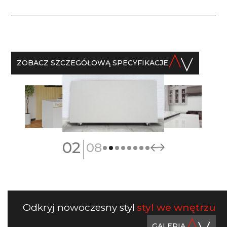
ZOBACZ SZCZEGÓŁOWĄ SPECYFIKACJE
|
02
08
Odkryj nowoczesny styl
styl we wnętrzu
GALERIA