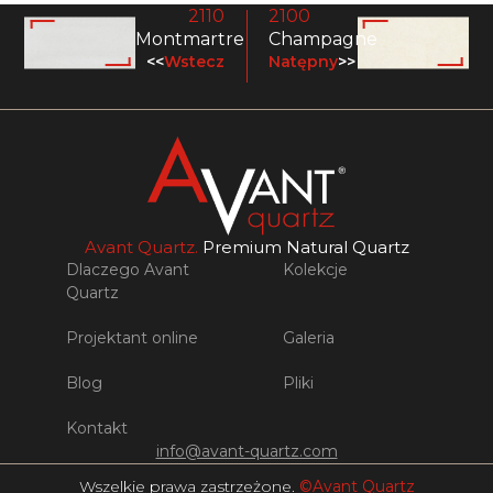
2110
2100
Montmartre
Champagne
<<
Wstecz
Natępny
>>
Avant Quartz.
Premium Natural Quartz
Dlaczego Avant
Kolekcje
Quartz
Projektant online
Galeria
Blog
Pliki
Kontakt
info@avant-quartz.com
Wszelkie prawa zastrzeżone.
©Avant Quartz