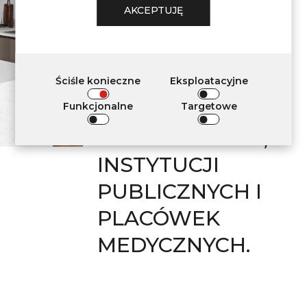
WYMAGANIOM
AKCEPTUJĘ
DOTYCZĄCYM
STOSOWANIA W
DEKORACJI
Ściśle konieczne
Eksploatacyjne
WNĘTRZ
Funkcjonalne
Targetowe
MIESZKALNYCH,
INSTYTUCJI
PUBLICZNYCH I
PLACÓWEK
MEDYCZNYCH.