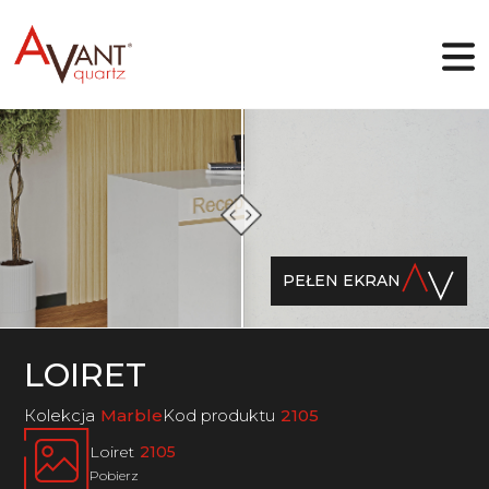
PL
Dlaczego Avant Quartz
Kolekcje
PEŁEN EKRAN
Projektant online
Galeria
Blog
Pliki
LOIRET
Kontakt
Кolekcja
Marble
Kod produktu
2105
Loiret
2105
Pobierz