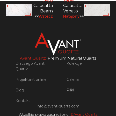
7470
7404
Calacatta
Calacatta
Bearn
Venato
<<
Wstecz
Natępny
>>
Avant Quartz.
Premium Natural Quartz
Dlaczego Avant
Kolekcje
Quartz
Projektant online
Galeria
Blog
Pliki
Kontakt
info@avant-quartz.com
Wszelkie prawa zastrzeżone.
©Avant Quartz