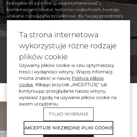
Narzędzie to pozwoli Ci eksperymentować z
kombinacjami tekstur, kolorów i wykończeń, tworząc
unikalne rozwiązania projektowe dla Twojej przestrzeni.
Dzięki realistycznej wizualizacji będziesz mógł z
wyprzedzeniem ocenić, jak organicznie wybrane
Ta strona internetowa
materiały będą wyglądać w kontekście Twojego wnętrza i
podejmować świadome decyzje projektowe.
wykorzystuje różne rodzaje
plików cookie
WIZUALIZACJA
Używamy plików cookie w celu optymalizacji
treści i wydajności witryny. Więcej informacji
można znaleźć w naszej
Polityce plików
cookie
. Klikając przycisk „AKCEPTUJĘ” lub
kontynuując przeglądanie naszej witryny,
wyrażasz zgodę na używanie plików cookie na
swoim urządzeniu.
\ Certyfikowany
kamień kwarcowy
TYLKO WYBRANE
Produkty Avant
Quartz spełniają
AKCEPTUJE NIEZBĘDNE PLIKI COOKIE