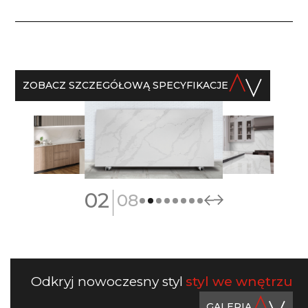
ZOBACZ SZCZEGÓŁOWĄ SPECYFIKACJE
|
02
08
Odkryj nowoczesny styl
styl we wnętrzu
GALERIA