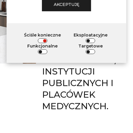
WYMAGANIOM
AKCEPTUJĘ
DOTYCZĄCYM
STOSOWANIA W
DEKORACJI
Ściśle konieczne
Eksploatacyjne
WNĘTRZ
Funkcjonalne
Targetowe
MIESZKALNYCH,
INSTYTUCJI
PUBLICZNYCH I
PLACÓWEK
MEDYCZNYCH.