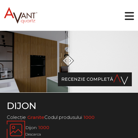
RO
De ce Avant Quartz
Colecții
RECENZIE COMPLETĂ
Designer online
Galerie
Blog
Fișiere
DIJON
Contacte
Сolecţie
Granite
Codul produsului
1000
Dijon
1000
Descarca