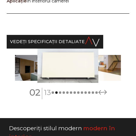
Aplicație
În interiorul camerei
VEDEŢI SPECIFICAȚII DETALIATE
|
02
13
Descoperiți stilul modern
modern în