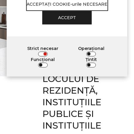
ACCEPTAŢI COOKIE-urile NECESARE
Quartz răspund
ACCEPT
CERINȚE
PENTRU
APLICAREA ÎN
Strict necesar
Operațional
DECORAREA
Funcţional
Țintit
INTERIOARĂ A
LOCULUI DE
REZIDENȚĂ,
INSTITUȚIILE
PUBLICE ȘI
INSTITUȚIILE