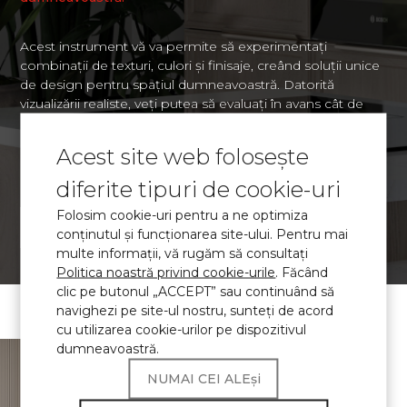
Acest instrument vă va permite să experimentați
combinații de texturi, culori și finisaje, creând soluții unice
de design pentru spațiul dumneavoastră. Datorită
vizualizării realiste, veți putea să evaluați în avans cât de
organic vor arăta materialele selectate în contextul
spațiului dumneavoastră și să luați o decizie informată cu
Acest site web folosește
privire la design.
diferite tipuri de cookie-uri
Folosim cookie-uri pentru a ne optimiza
VIZUALIZAREA
conținutul și funcționarea site-ului. Pentru mai
multe informații, vă rugăm să consultați
Politica noastră privind cookie-urile
. Făcând
clic pe butonul „ACCEPT” sau continuând să
navighezi pe site-ul nostru, sunteţi de acord
cu utilizarea cookie-urilor pe dispozitivul
dumneavoastră.
\ Piatra de cuart
de cuart
certificata
NUMAI CEI ALEși
Produsele Avant