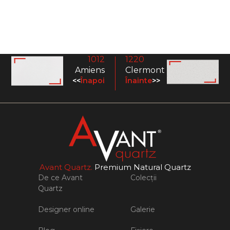
1012
1220
Amiens
Clermont
<<
Înapoi
Înainte
>>
Avant Quartz.
Premium Natural Quartz
De ce Avant
Colecții
Quartz
Designer online
Galerie