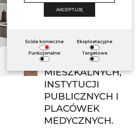
WYMAGANIOM
AKCEPTUJĘ
DOTYCZĄCYM
STOSOWANIA W
Ściśle konieczne
Eksploatacyjne
DEKORACJI
Funkcjonalne
Targetowe
WNĘTRZ
MIESZKALNYCH,
INSTYTUCJI
PUBLICZNYCH I
PLACÓWEK
MEDYCZNYCH.