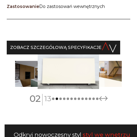
Zastosowanie
Do zastosowań wewnętrznych
ZOBACZ SZCZEGÓŁOWĄ SPECYFIKACJE
|
02
13
Odkryj nowoczesny styl
styl we wnętrzu