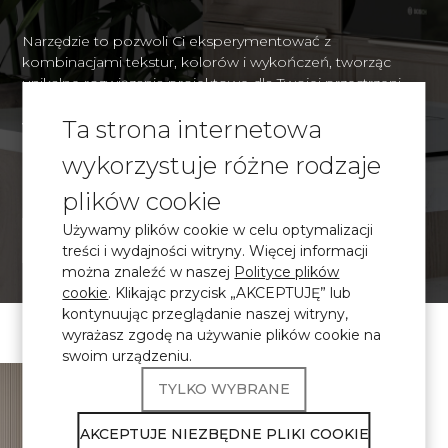
Narzędzie to pozwoli Ci eksperymentować z
kombinacjami tekstur, kolorów i wykończeń, tworząc
unikalne rozwiązania projektowe dla Twojej przestrzeni.
Dzięki realistycznej wizualizacji będziesz mógł z
Ta strona internetowa
wyprzedzeniem ocenić, jak organicznie wybrane
materiały będą wyglądać w kontekście Twojego wnętrza i
wykorzystuje różne rodzaje
podejmować świadome decyzje projektowe.
plików cookie
Używamy plików cookie w celu optymalizacji
WIZUALIZACJA
treści i wydajności witryny. Więcej informacji
można znaleźć w naszej
Polityce plików
cookie
. Klikając przycisk „AKCEPTUJĘ” lub
kontynuując przeglądanie naszej witryny,
wyrażasz zgodę na używanie plików cookie na
swoim urządzeniu.
\ Certyfikowany
kamień kwarcowy
TYLKO WYBRANE
Produkty Avant
AKCEPTUJE NIEZBĘDNE PLIKI COOKIE
Quartz spełniają