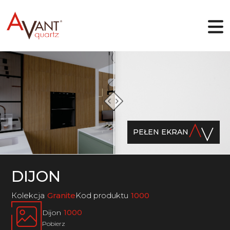
PL
Dlaczego Avant Quartz
Kolekcje
PEŁEN EKRAN
Projektant online
Galeria
Blog
Pliki
DIJON
Kontakt
Кolekcja
Granite
Kod produktu
1000
Dijon
1000
Pobierz