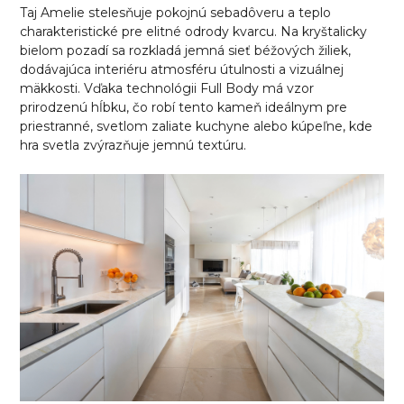
Taj Amelie stelesňuje pokojnú sebadôveru a teplo
charakteristické pre elitné odrody kvarcu. Na kryštalicky
bielom pozadí sa rozkladá jemná sieť béžových žiliek,
dodávajúca interiéru atmosféru útulnosti a vizuálnej
mäkkosti. Vďaka technológii Full Body má vzor
prirodzenú hĺbku, čo robí tento kameň ideálnym pre
priestranné, svetlom zaliate kuchyne alebo kúpeľne, kde
hra svetla zvýrazňuje jemnú textúru.