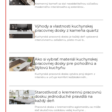
Kremenný kameň sa stal neoddeliteľnou súčasťou
moderného interiérového aj exteriérov...
Výhody a vlastnosti kuchynskej
pracovnej dosky z kameňa quartz
Kuchynská pracovná doska je každý deň vystavená
intenzívnemu zaťaženiu, preto musí b...
Ako si vybrať materiál kuchynskej
pracovnej dosky pre pohodlnú a
štýlovú kuchyňu
Kuchynská pracovná doska vytvára prvý dojem z
interiéru a určuje komfort každodennéh...
Starostlivosť o kremennú pracovnú
dosku: jednoduché pravidlá na
každý deň
Pracovná doska z kremenného aglomerátu sa môže
stať skutočnou ozdobou vašej kuchyne ...