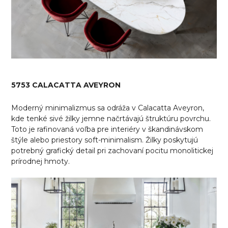
5753 CALACATTA AVEYRON
Moderný minimalizmus sa odráža v Calacatta Aveyron,
kde tenké sivé žilky jemne načrtávajú štruktúru povrchu.
Toto je rafinovaná voľba pre interiéry v škandinávskom
štýle alebo priestory soft-minimalism. Žilky poskytujú
potrebný grafický detail pri zachovaní pocitu monolitickej
prírodnej hmoty.