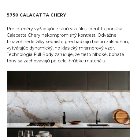
5750 CALACATTA CHERY
Pre interiéry vyžadujúce silnú vizuálnu identitu ponúka
Calacatta Chery nekompromisný kontrast. Odvážne
tmavohnedé žilky sebaisto prechádzajú bielou základňou,
vytvárajúc dynamický, no klasický mramorový vzor.
Technológia Full Body zaručuje, že tieto hlboké, bohaté
tóny sa zachovávajú po celej hrúbke materiálu.