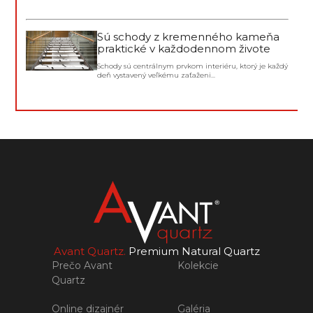
Sú schody z kremenného kameňa
praktické v každodennom živote
Schody sú centrálnym prvkom interiéru, ktorý je každý
deň vystavený veľkému zaťaženi...
Avant Quartz.
Premium Natural Quartz
Prečo Avant
Kolekcie
Quartz
Online dizajnér
Galéria