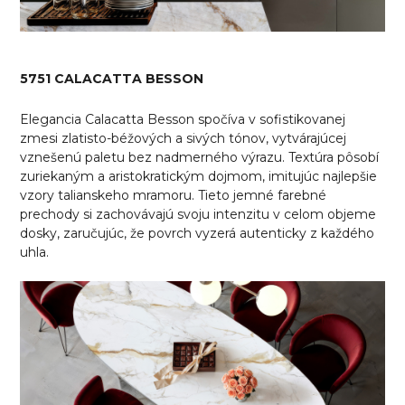
5751 CALACATTA BESSON
Elegancia Calacatta Besson spočíva v sofistikovanej
zmesi zlatisto-béžových a sivých tónov, vytvárajúcej
vznešenú paletu bez nadmerného výrazu. Textúra pôsobí
zuriekaným a aristokratickým dojmom, imitujúc najlepšie
vzory talianskeho mramoru. Tieto jemné farebné
prechody si zachovávajú svoju intenzitu v celom objeme
dosky, zaručujúc, že povrch vyzerá autenticky z každého
uhla.