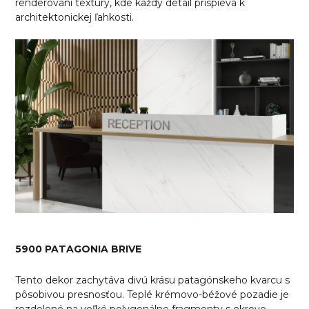
renderovaní textúry, kde každý detail prispieva k
architektonickej ľahkosti.
5900 PATAGONIA BRIVE
Tento dekor zachytáva divú krásu patagónskeho kvarcu s
pôsobivou presnosťou. Teplé krémovo-béžové pozadie je
rozdelené na veľké polygonálne fragmenty s okrovo-