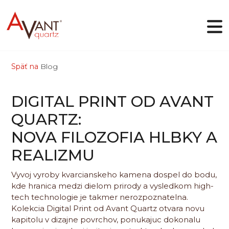
Späť na
Blog
SK
DIGITAL PRINT OD AVANT
Prečo Avant Quartz
QUARTZ:
Kolekcie
NOVA FILOZOFIA HLBKY A
Online dizajnér
Galéria
REALIZMU
Blog
Súbory
Vyvoj vyroby kvarcianskeho kamena dospel do bodu,
Kontakty
kde hranica medzi dielom prirody a vysledkom high-
tech technologie je takmer nerozpoznatelna.
Kolekcia Digital Print od Avant Quartz otvara novu
kapitolu v dizajne povrchov, ponukajuc dokonalu