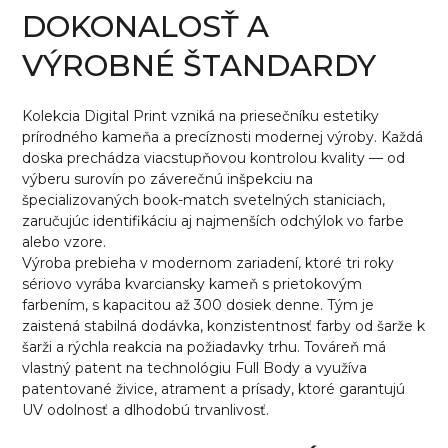
DOKONALOSŤ A
VÝROBNÉ ŠTANDARDY
Kolekcia Digital Print vzniká na priesečníku estetiky
prírodného kameňa a precíznosti modernej výroby. Každá
doska prechádza viacstupňovou kontrolou kvality — od
výberu surovín po záverečnú inšpekciu na
špecializovaných book-match svetelných staniciach,
zaručujúc identifikáciu aj najmenších odchýlok vo farbe
alebo vzore.
Výroba prebieha v modernom zariadení, ktoré tri roky
sériovo vyrába kvarciansky kameň s prietokovým
farbením, s kapacitou až 300 dosiek denne. Tým je
zaistená stabilná dodávka, konzistentnosť farby od šarže k
šarži a rýchla reakcia na požiadavky trhu. Továreň má
vlastný patent na technológiu Full Body a využíva
patentované živice, atrament a prísady, ktoré garantujú
UV odolnosť a dlhodobú trvanlivosť.