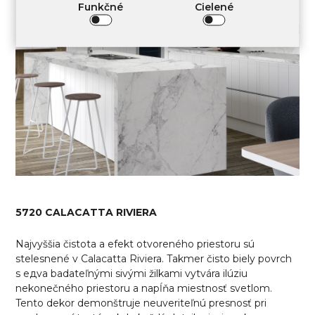
Funkčné
Cielené
5720 CALACATTA RIVIERA
Najvyššia čistota a efekt otvoreného priestoru sú
stelesnené v Calacatta Riviera. Takmer čisto biely povrch
s едva badateľnými sivými žilkami vytvára ilúziu
nekonečného priestoru a napĺňa miestnosť svetlom.
Tento dekor demonštruje neuveriteľnú presnosť pri