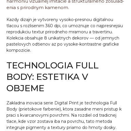
harmoniu vizualnej imitacie a strukturalneho zosulad-
enia s prirodnym kamenom.
Kazdy dizajn je vytvoreny vysoko-presnou digitalnou
tlacou s rozlisenim 360 dpi, co umoznuje co najpresnejsiu
reprodukciu textur prirodneho mramoru a travertinu.
Kolekcia obsahuje 8 unikatnych dekorov — od jemnych
pastelovych odtienov az po vysoke-kontrastne graficke
kompozicie.
TECHNOLOGIA FULL
BODY: ESTETIKA V
OBJEME
Zakladna inovacia serie Digital Print je technologia Full
Body (prietokove farbenie), ktora zasadne meni pristup k
praci s kvarcanovymi povrchmi. Na rozdiel od tradicnej
tlace, kde vzor zostava iba na povrchu, tato metoda
integruje pigmenty a textury priamo do hmoty dosky.