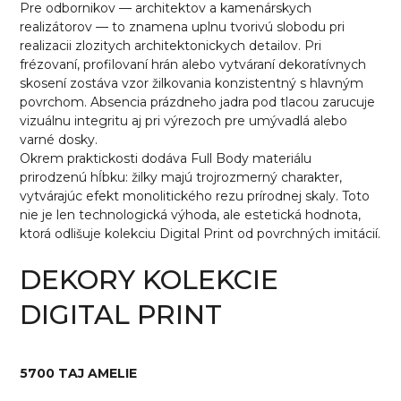
Pre odbornikov — architektov a kamenárskych
realizátorov — to znamena uplnu tvorivú slobodu pri
realizacii zlozitych architektonickych detailov. Pri
frézovaní, profilovaní hrán alebo vytváraní dekoratívnych
skosení zostáva vzor žilkovania konzistentný s hlavným
povrchom. Absencia prázdneho jadra pod tlacou zarucuje
vizuálnu integritu aj pri výrezoch pre umývadlá alebo
varné dosky.
Okrem praktickosti dodáva Full Body materiálu
prirodzenú hĺbku: žilky majú trojrozmerný charakter,
vytvárajúc efekt monolitického rezu prírodnej skaly. Toto
nie je len technologická výhoda, ale estetická hodnota,
ktorá odlišuje kolekciu Digital Print od povrchných imitácií.
DEKORY KOLEKCIE
DIGITAL PRINT
5700 TAJ AMELIE