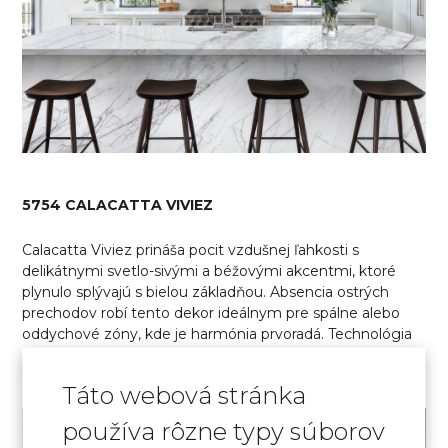
5754 CALACATTA VIVIEZ
Calacatta Viviez prináša pocit vzdušnej ľahkosti s
delikátnymi svetlo-sivými a béžovými akcentmi, ktoré
plynulo splývajú s bielou základňou. Absencia ostrých
prechodov robí tento dekor ideálnym pre spálne alebo
oddychové zóny, kde je harmónia prvoradá. Technológia
Full Body zaručuje, že vzor ostáva rovnomerný po celej
hĺbke dosky.
Táto webová stránka
používa rôzne typy súborov