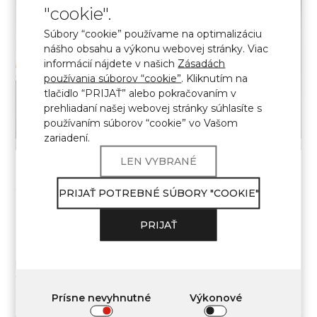
"cookie".
Súbory “cookie” používame na optimalizáciu
nášho obsahu a výkonu webovej stránky. Viac
informácií nájdete v našich
Zásadách
používania súborov “cookie”
. Kliknutím na
tlačidlo “PRIJAŤ” alebo pokračovaním v
prehliadaní našej webovej stránky súhlasíte s
používaním súborov “cookie” vo Vašom
zariadení.
LEN VYBRANÉ
5710 CALACATTA NORMANDIE
PRIJAŤ POTREBNÉ SÚBORY "COOKIE"
Klasická interpretácia bieleho mramoru, Calacatta
PRIJAŤ
Normandie je vyvážená fúzia tradície a technológie.
Mierne sivé žilky vytvárajú všestranný vzor, ktorý
poskytuje textúru bez toho, aby zahltil priestor. Toto je
vynikajúce riešenie pre veľkoobjemové projekty, kde sú
podstatné stabilita vzoru a kontinuita mramorových línií.
Prísne nevyhnutné
Výkonové