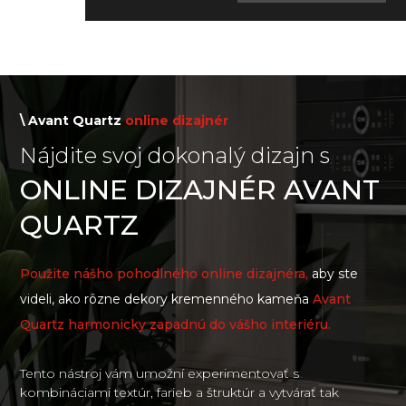
\ Avant Quartz
online dizajnér
Nájdite svoj dokonalý dizajn s
ONLINE DIZAJNÉR AVANT
QUARTZ
Použite nášho pohodlného online dizajnéra,
aby ste
videli, ako rôzne dekory kremenného kameňa
Avant
Quartz harmonicky zapadnú do vášho interiéru.
Tento nástroj vám umožní experimentovať s
kombináciami textúr, farieb a štruktúr a vytvárať tak