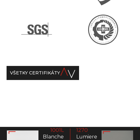
VŠETKY CERTIFIKÁTY
1001L
1270
Blanche
Lumiere