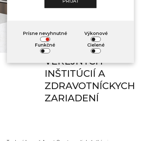
PRIJAŤ
INTERIÉROVEJ
VÝZDOBE
Prísne nevyhnutné
Výkonové
OBYTNÝCH
Funkčné
Cielené
PRIESTOROV,
VEREJNÝCH
INŠTITÚCIÍ A
ZDRAVOTNÍCKYCH
ZARIADENÍ