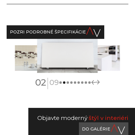
POZRI PODROBNÉ ŠPECIFIKÁCIE
|
02
09
Objavte moderný
štýl v interiéri
DO GALÉRIE