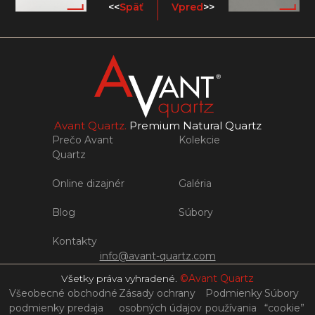
<<
Späť
Vpred
>>
Avant Quartz.
Premium Natural Quartz
Prečo Avant
Kolekcie
Quartz
Online dizajnér
Galéria
Blog
Súbory
Kontakty
info@avant-quartz.com
Všetky práva vyhradené.
©Avant Quartz
Všeobecné obchodné
Zásady ochrany
Podmienky
Súbory
podmienky predaja
osobných údajov
používania
“cookie”