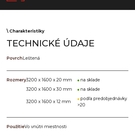
\ Сharakteristiky
TECHNICKÉ ÚDAJE
Povrch
Leštená
Rozmery
3200 x 1600 x 20 mm
na sklade
3200 x 1600 x 30 mm
na sklade
podľa predobjednávky
3200 x 1600 x 12 mm
>20
Použitie
Vo vnútri miestnosti