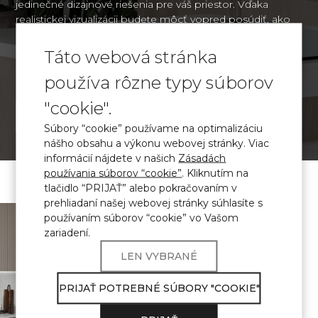
jedinečné dizajnové riešenia pre váš priestor. Vďaka
realistickej vizualizácii budete môcť vopred posúdiť, ako
organicky budú vybrané materiály vyzerať v kontexte
vášho interiéru, a urobiť informované rozhodnutie o
Táto webová stránka
dizajne.
používa rôzne typy súborov
"cookie".
VIZUALIZÁCIA
Súbory “cookie” používame na optimalizáciu
nášho obsahu a výkonu webovej stránky. Viac
informácií nájdete v našich
Zásadách
používania súborov “cookie”
. Kliknutím na
tlačidlo “PRIJAŤ” alebo pokračovaním v
prehliadaní našej webovej stránky súhlasíte s
\ Certifikovaný
kremenný kameň
používaním súborov “cookie” vo Vašom
zariadení.
Výrobky Avant Quartz
LEN VYBRANÉ
spĺňajú
POŽIADAVKY NA
PRIJAŤ POTREBNÉ SÚBORY "COOKIE"
POUŽITIE V