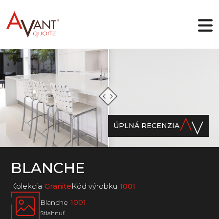
SK
Prečo Avant Quartz
Kolekcie
ÚPLNÁ RECENZIA
Online dizajnér
Galéria
Blog
Súbory
BLANCHE
Kontakty
Кolekcia
Granite
Kód výrobku
1001
Blanche
1001
Stiahnuť