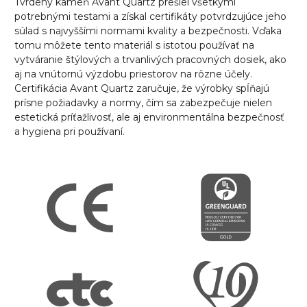
Tvrdený
kameň Avant Quartz prešiel všetkými
potrebnými testami a získal certifikáty potvrdzujúce jeho
súlad s najvyššími normami kvality a bezpečnosti. Vďaka
tomu môžete tento materiál s istotou používať na
vytváranie štýlových a trvanlivých pracovných dosiek, ako
aj na vnútornú výzdobu priestorov na rôzne účely.
Certifikácia Avant Quartz zaručuje, že výrobky spĺňajú
prísne požiadavky a normy, čím sa zabezpečuje nielen
estetická príťažlivosť, ale aj environmentálna bezpečnosť
a hygiena pri používaní.