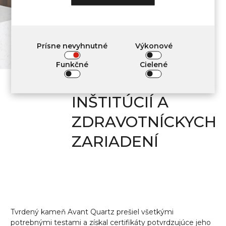
INTERIÉROVEJ
VÝZDOBE
OBYTNÝCH
Prísne nevyhnutné
Výkonové
PRIESTOROV,
Funkčné
Cielené
VEREJNÝCH
INŠTITÚCIÍ A
ZDRAVOTNÍCKYCH
ZARIADENÍ
Tvrdený
kameň Avant Quartz prešiel všetkými
potrebnými testami a získal certifikáty potvrdzujúce jeho