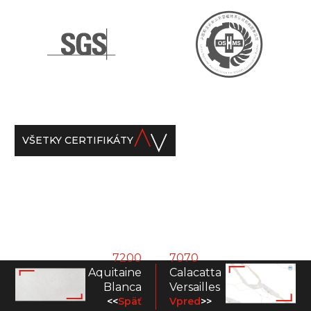
VŠETKY CERTIFIKÁTY
7200
7070
Aquitaine
Calacatta
Blanca
Versailles
<<
Späť
Vpred
>>