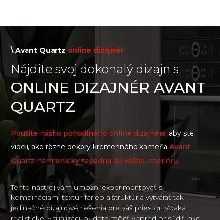
\ Avant Quartz
online dizajnér
Nájdite svoj dokonalý dizajn s
ONLINE DIZAJNÉR AVANT
QUARTZ
Použite nášho pohodlného online dizajnéra,
aby ste
videli, ako rôzne dekory kremenného kameňa
Avant
Quartz harmonicky zapadnú do vášho interiéru.
Tento nástroj vám umožní experimentovať s
kombináciami textúr, farieb a štruktúr a vytvárať tak
jedinečné dizajnové riešenia pre váš priestor. Vďaka
realistickej vizualizácii budete môcť vopred posúdiť, ako