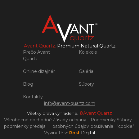
Avant Quartz.
Premium Natural Quartz
Prečo Avant
Kolekcie
Quartz
Online dizajnér
Galéria
Blog
Súbory
Kontakty
info@avant-quartz.com
Všetky práva vyhradené.
©Avant Quartz
Všeobecné obchodné
Zásady ochrany
Podmienky
Súbory
podmienky predaja
osobných údajov
používania
“cookie”
Vyvinuté v:
Rost
Digital