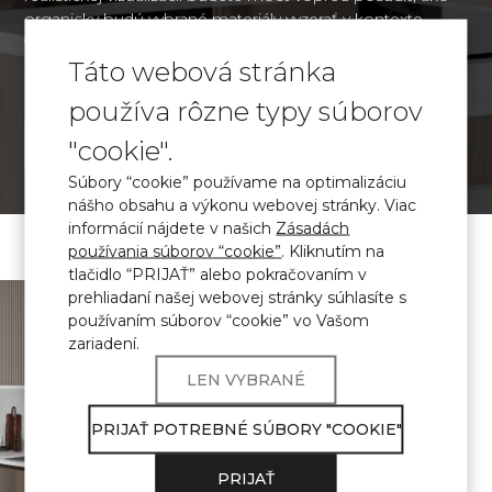
organicky budú vybrané materiály vyzerať v kontexte
vášho interiéru, a urobiť informované rozhodnutie o
Táto webová stránka
dizajne.
používa rôzne typy súborov
"cookie".
VIZUALIZÁCIA
Súbory “cookie” používame na optimalizáciu
nášho obsahu a výkonu webovej stránky. Viac
informácií nájdete v našich
Zásadách
používania súborov “cookie”
. Kliknutím na
tlačidlo “PRIJAŤ” alebo pokračovaním v
\ Certifikovaný
kremenný kameň
prehliadaní našej webovej stránky súhlasíte s
používaním súborov “cookie” vo Vašom
Výrobky Avant Quartz
zariadení.
spĺňajú
LEN VYBRANÉ
POŽIADAVKY NA
PRIJAŤ POTREBNÉ SÚBORY "COOKIE"
POUŽITIE V
PRIJAŤ