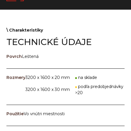
\ Сharakteristiky
TECHNICKÉ ÚDAJE
Povrch
Leštená
Rozmery
3200 x 1600 x 20 mm
na sklade
podľa predobjednávky
3200 x 1600 x 30 mm
>20
Použitie
Vo vnútri miestnosti