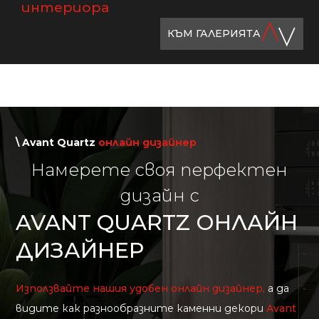
интериора
КЪМ ГАЛЕРИЯТА
\ Avant Quartz
онлайн дизайнер
Намерете своя перфектен
дизайн с
AVANT QUARTZ ОНЛАЙН
ДИЗАЙНЕР
Използвайте нашия удобен онлайн дизайнер,
а да
видите как разнообразните каменни декори
Avant