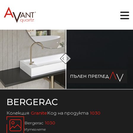
BG
Защо Avant Quartz
Колекции
ПЪЛЕН ПРЕГЛЕД
Онлайн дизайнер
Галерия
Блог
Файлове
BERGERAC
Контакти
Колекция
Granite
Код на продукта
1030
Bergerac
1030
Изтеглете