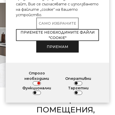
сайт, Вие се съгласявате с използването
\ Сертифициран
кварцов
на файлите „cookie“ на вашето
камък
устройство.
Продуктите Avant
САМО ИЗБРАНИТЕ
Quartz отговарят
ПРИЕМЕТЕ НЕОБХОДИМИТЕ ФАЙЛИ
ОТГОВАРЯ НА
"COOKIE"
ПРИЕМАМ
ИЗИСКВАНИЯТА
ЗА
ПРИЛОЖЕНИЕ
Строго
В ИНТЕРИОРНА
необходими
Оперативни
ДЕКОРАЦИЯ НА
Функционални
Таргетни
ЖИЛИЩНИ
ПОМЕЩЕНИЯ,