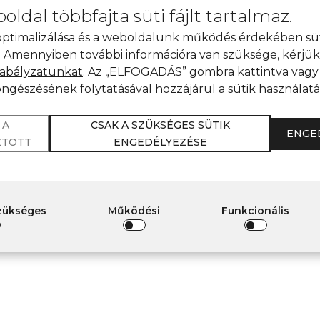
oldal többfajta süti fájlt tartalmaz.
optimalizálása és a weboldalunk működés érdekében sü
 Amennyiben további információra van szüksége, kérjük,
zabályzatunkat
. Az „ELFOGADÁS” gombra kattintva vagy
ngészésének folytatásával hozzájárul a sütik használat
 A
CSAK A SZÜKSÉGES SÜTIK
ENGE
ZTOTT
ENGEDÉLYEZÉSE
szükséges
Működési
Funkcionális