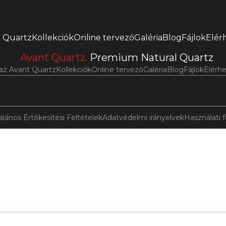
t Quartz
Kollekciók
Online tervező
Galéria
Blog
Fájlok
Elér
Avant Quartz.
Premium Natural Quartz
 az Avant Quartz
Kollekciók
Online tervező
Galéria
Blog
Fájlok
Elérh
alános Értékesítési Feltételek
Adatvédelmi irányelvek
Használati f