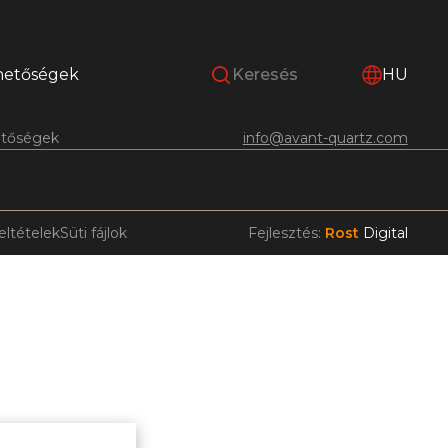
hetőségek
HU
etőségek
info@avant-quartz.com
eltételek
Süti fájlok
Fejlesztés:
Rost
Digital