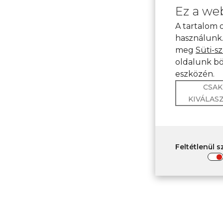
Ez a web
A tartalom 
használunk.
meg
Süti-s
oldalunk bö
eszközén.
CSAK
KIVÁLAS
Feltétlenül 