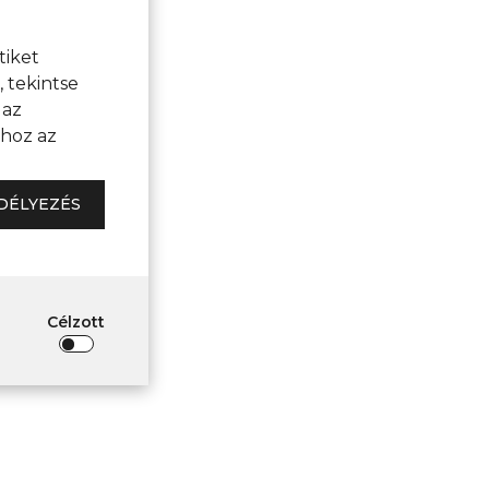
tiket
 tekintse
 az
ához az
DÉLYEZÉS
Célzott