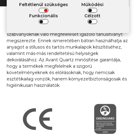
Feltétlenül szükséges
Működési
Funkcionális
Célzott
Az Avant Quartz kvarckő átment az összes szükséges
vizsgalaton, ami alapján a magas minőségi és biztonsági
szabványoknak való megfelelését igazoló tanúsítványt
megszerezte. Ennek ismeretében bátran használhatja az
anyagot a stílusos és tartós munkalapok készítéséhez,
valamint más-más rendeltetésű helyiségek
dekorálásához. Az Avant Quartz minősítése garantálja,
hogy a termékek megfelelnek a szigorú
követelményeknek és előírásoknak, hogy nemcsak
esztétikailag vonzók, hanem környezetbiztonságosak és
higiénikusan használatók.