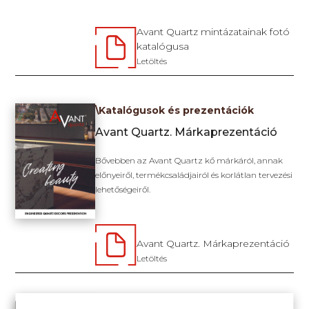
Avant Quartz mintázatainak fotó
katalógusa
Letöltés
\Katalógusok és prezentációk
Avant Quartz. Márkaprezentáció
Bővebben az Avant Quartz kő márkáról, annak
előnyeiről, termékcsaládjairól és korlátlan tervezési
lehetőségeiről.
Avant Quartz. Márkaprezentáció
Letöltés
\Katalógusok és prezentációk