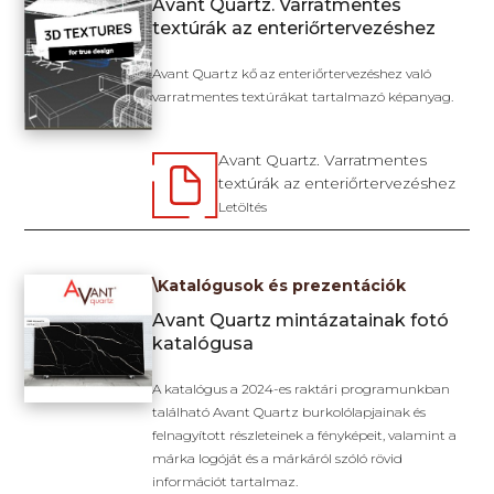
Avant Quartz. Varratmentes
textúrák az enteriőrtervezéshez
Avant Quartz kő az enteriőrtervezéshez való
varratmentes textúrákat tartalmazó képanyag.
Avant Quartz. Varratmentes
textúrák az enteriőrtervezéshez
Letöltés
\Katalógusok és prezentációk
Avant Quartz mintázatainak fotó
katalógusa
A katalógus a 2024-es raktári programunkban
található Avant Quartz burkolólapjainak és
felnagyított részleteinek a fényképeit, valamint a
márka logóját és a márkáról szóló rövid
információt tartalmaz.