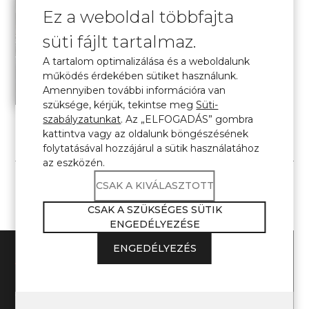
Ez a weboldal többfajta
Avant Quartz. Mintázatkatalógus
süti fájlt tartalmaz.
Az Avant Quartz kő interaktív katalógusa,
A tartalom optimalizálása és a weboldalunk
amelyben a QR kód beolvasásával nyithatja meg
működés érdekében sütiket használunk.
az enteriőr képét.
Amennyiben további információra van
szüksége, kérjük, tekintse meg
Süti-
szabályzatunkat
. Az „ELFOGADÁS” gombra
Avant Quartz. Mintázatkatalógus
kattintva vagy az oldalunk böngészésének
Letöltés
folytatásával hozzájárul a sütik használatához
az eszközén.
CSAK A KIVÁLASZTOTT
CSAK A SZÜKSÉGES SÜTIK
ENGEDÉLYEZÉSE
ENGEDÉLYEZÉS
Az Avant Quartz a munkalapok
készítéséhez,
a belső terek
dekorálásához minősített termék