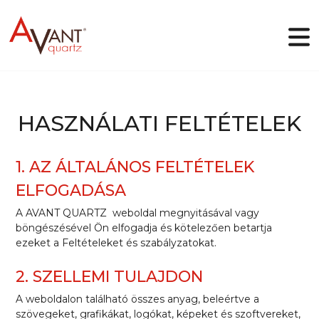
HU
HASZNÁLATI FELTÉTELEK
Miért az Avant Quartz
1. AZ ÁLTALÁNOS FELTÉTELEK
Kollekciók
Online tervező
ELFOGADÁSA
Galéria
A
AVANT QUARTZ
weboldal megnyitásával vagy
Blog
böngészésével Ön elfogadja és kötelezően betartja
Fájlok
ezeket a Feltételeket és szabályzatokat.
Elérhetőségek
2. SZELLEMI TULAJDON
A weboldalon található összes anyag, beleértve a
szövegeket, grafikákat, logókat, képeket és szoftvereket,