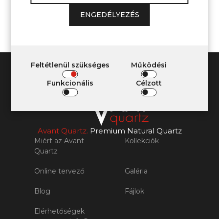
A jelen Feltételekkel kapcsolatos bármilyen kérdésének
ENGEDÉLYEZÉS
felmerülése esetén kérjük, lépjen kapcsolatba velünk.
Feltétlenül szükséges
Működési
Funkcionális
Célzott
Avant Quartz.
Premium Natural Quartz
Miért az Avant
Kollekciók
Quartz
Online tervező
Galéria
Blog
Fájlok
Elérhetőségek