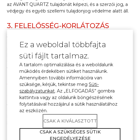
az
AVANT QUARTZ
tulajdonát képezi, és a szerzői jog, a
védjegy és egyéb szellemi tulajdonjog védelme alatt áll.
3. FELELŐSSÉG-KORLÁTOZÁS
A
AVANT QUARTZ
weboldal nem vállal felelősséget
semmilyen közvetlen, közvetett, véletlen, speciális vagy
Ez a weboldal többfajta
mellék károkért, amely a weboldal használatából vagy
süti fájlt tartalmaz.
használatának lehetetlenségéből ered. Ide tartoznak
többek között a hibák, megszakítások, vírusok, zavarok
A tartalom optimalizálása és a weboldalunk
vagy adatvesztés.
működés érdekében sütiket használunk.
Amennyiben további információra van
4. AZ ÁLTALÁNOS FELTÉTELEK ÉS
szüksége, kérjük, tekintse meg
Süti-
szabályzatunkat
. Az „ELFOGADÁS” gombra
SZABÁLYZATOK MÓDOSÍTÁSA
kattintva vagy az oldalunk böngészésének
A
AVANT QUARTZ
weboldal fenntartja a jogot arra, hogy
folytatásával hozzájárul a sütik használatához
a jelen Feltételeket bármikor módosíthatja vagy
az eszközén.
kicserélheti. A weboldal további használata az Ön részéről
CSAK A KIVÁLASZTOTT
bármely változtatások elfogadását jelenti.
CSAK A SZÜKSÉGES SÜTIK
5. ELÉRHETŐSÉGEK
ENGEDÉLYEZÉSE