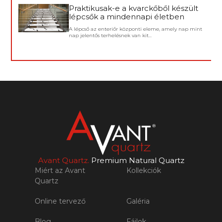
Praktikusak-e a kvarckőből készült
lépcsők a mindennapi életben
A lépcső az enteriőr központi eleme, amely nap mint
nap jelentős terhelésnek van kit...
Avant Quartz.
Premium Natural Quartz
Miért az Avant
Kollekciók
Quartz
Online tervező
Galéria
Blog
Fájlok