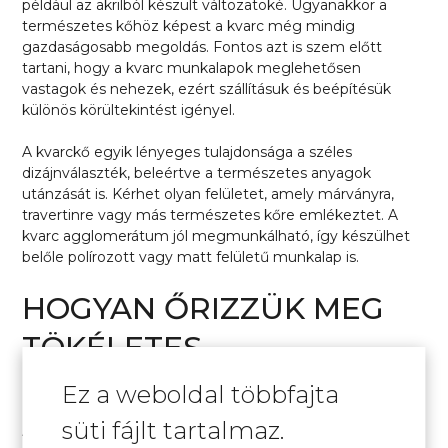
például az akrilból készült változatoké. Ugyanakkor a
természetes kőhöz képest a kvarc még mindig
gazdaságosabb megoldás. Fontos azt is szem előtt
tartani, hogy a kvarc munkalapok meglehetősen
vastagok és nehezek, ezért szállításuk és beépítésük
különös körültekintést igényel.
A kvarckő egyik lényeges tulajdonsága a széles
dizájnválaszték, beleértve a természetes anyagok
utánzását is. Kérhet olyan felületet, amely márványra,
travertinre vagy más természetes kőre emlékeztet. A
kvarc agglomerátum jól megmunkálható, így készülhet
belőle polírozott vagy matt felületű munkalap is.
HOGYAN ŐRIZZÜK MEG
TÖKÉLETES
MEGJELENÉSÉT ÉVEKEN
Ez a weboldal többfajta
ÁT
süti fájlt tartalmaz.