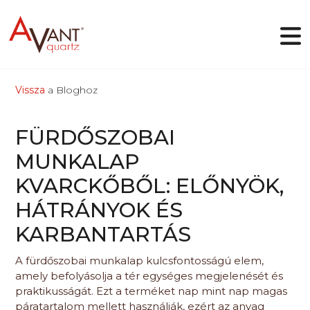
Vissza
a Bloghoz
HU
FÜRDŐSZOBAI
Miért az Avant Quartz
MUNKALAP
Kollekciók
KVARCKŐBŐL: ELŐNYÖK,
Online tervező
Galéria
HÁTRÁNYOK ÉS
Blog
Fájlok
KARBANTARTÁS
Elérhetőségek
A fürdőszobai munkalap kulcsfontosságú elem,
amely befolyásolja a tér egységes megjelenését és
praktikusságát. Ezt a terméket nap mint nap magas
páratartalom mellett használják, ezért az anyag