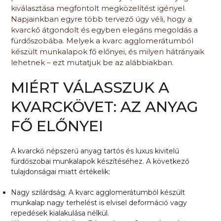
kiválasztása megfontolt megközelítést igényel.
Napjainkban egyre több tervező úgy véli, hogy a
kvarckő átgondolt és egyben elegáns megoldás a
fürdőszobába. Melyek a kvarc agglomerátumból
készült munkalapok fő előnyei, és milyen hátrányaik
lehetnek – ezt mutatjuk be az alábbiakban.
MIÉRT VÁLASSZUK A
KVARCKÖVET: AZ ANYAG
FŐ ELŐNYEI
A kvarckő népszerű anyag tartós és luxus kivitelű
fürdőszobai munkalapok készítéséhez. A következő
tulajdonságai miatt értékelik:
Nagy szilárdság. A kvarc agglomerátumból készült
munkalap nagy terhelést is elvisel deformáció vagy
repedések kialakulása nélkül.