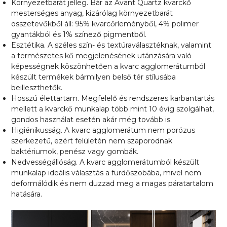
Környezetbarát jelleg. Bár az Avant Quartz kvarckő
mesterséges anyag, kizárólag környezetbarát
összetevőkből áll: 95% kvarcőrleményből, 4% polimer
gyantákból és 1% színező pigmentből.
Esztétika. A széles szín- és textúraválasztéknak, valamint
a természetes kő megjelenésének utánzására való
képességnek köszönhetően a kvarc agglomerátumból
készült termékek bármilyen belső tér stílusába
beilleszthetők.
Hosszú élettartam. Megfelelő és rendszeres karbantartás
mellett a
kvarckő munkalap
több mint 10 évig szolgálhat,
gondos használat esetén akár még tovább is.
Higiénikusság. A kvarc agglomerátum nem porózus
szerkezetű, ezért felületén nem szaporodnak
baktériumok, penész vagy gombák.
Nedvességállóság. A kvarc agglomerátumból készült
munkalap ideális választás a fürdőszobába, mivel nem
deformálódik és nem duzzad meg a magas páratartalom
hatására.