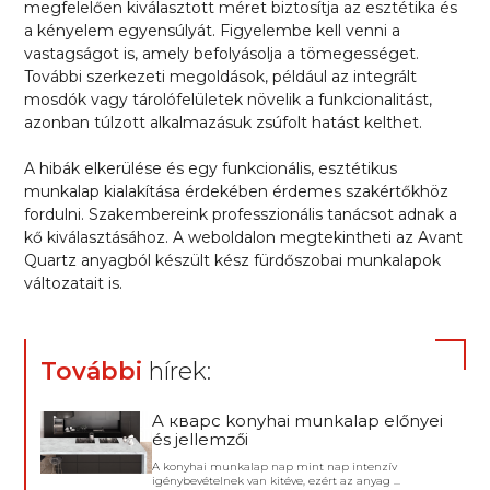
megfelelően kiválasztott méret biztosítja az esztétika és
a kényelem egyensúlyát. Figyelembe kell venni a
vastagságot is, amely befolyásolja a tömegességet.
További szerkezeti megoldások, például az integrált
mosdók vagy tárolófelületek növelik a funkcionalitást,
azonban túlzott alkalmazásuk zsúfolt hatást kelthet.
A hibák elkerülése és egy funkcionális, esztétikus
munkalap kialakítása érdekében érdemes szakértőkhöz
fordulni. Szakembereink professzionális tanácsot adnak a
kő kiválasztásához. A weboldalon megtekintheti az Avant
Quartz anyagból készült kész fürdőszobai munkalapok
változatait is.
További
hírek:
A кварc konyhai munkalap előnyei
és jellemzői
A konyhai munkalap nap mint nap intenzív
igénybevételnek van kitéve, ezért az anyag ...