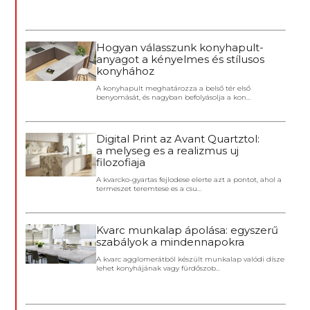
Hogyan válasszunk konyhapult-
anyagot a kényelmes és stílusos
konyhához
A konyhapult meghatározza a belső tér első
benyomását, és nagyban befolyásolja a kon...
Digital Print az Avant Quartztol:
a melyseg es a realizmus uj
filozofiaja
A kvarcko-gyartas fejlodese elerte azt a pontot, ahol a
termeszet teremtese es a csu...
Kvarc munkalap ápolása: egyszerű
szabályok a mindennapokra
A kvarc agglomerátból készült munkalap valódi dísze
lehet konyhájának vagy fürdőszob...