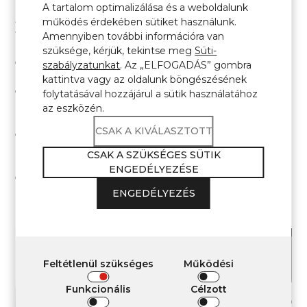
A tartalom optimalizálása és a weboldalunk
A kvarc agglomerátum munkalap karbantartása
működés érdekében sütiket használunk.
viszonylag egyszerű, ha betartunk néhány szabályt:
Amennyiben további információra van
szüksége, kérjük, tekintse meg
Süti-
a napi tisztítást puha, tisztítószeres vízbe mártott
szabályzatunkat
. Az „ELFOGADÁS” gombra
kendővel végezze;
kattintva vagy az oldalunk böngészésének
ne használjon pasztákat, géleket, porokat vagy más
folytatásával hozzájárul a sütik használatához
olyan szereket, amelyek dörzsölő szemcséket vagy
az eszközén.
savakat tartalmaznak, mert károsíthatják a felületet;
CSAK A KIVÁLASZTOTT
kerülje a kemény eszközöket, például a fém
szivacsokat vagy kaparókat, mert karcolásokat
CSAK A SZÜKSÉGES SÜTIK
hagyhatnak;
ENGEDÉLYEZÉSE
próbálja meg azonnal eltávolítani a zselékből,
fogkrémből vagy kozmetikai olajokból származó
ENGEDÉLYEZÉS
foltokat, hogy ne száradjanak rá a felületre.
Feltétlenül szükséges
Működési
Funkcionális
Célzott