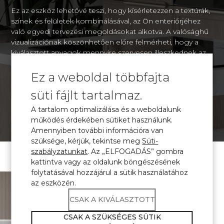
Ez az eszköz lehetővé teszi, hogy kísérletezzen a textúrák,
színek és felületek kombinálásával, az Ön enteriőrjéhez
való egyedi tervezési megoldásokat alkotva. A valósághű
vizualizációnak köszönhetően előre felmérheti, hogy a
kiválasztott anyagok mennyire szervesen illeszkednek az
Ön által megálmodott belső térben, hogy megalapozott
döntést hozzon annak kialakításáról.
Ez a weboldal többfajta
süti fájlt tartalmaz.
A tartalom optimalizálása és a weboldalunk
VIZUALIZÁCIÓ
működés érdekében sütiket használunk.
Amennyiben további információra van
szüksége, kérjük, tekintse meg
Süti-
szabályzatunkat
. Az „ELFOGADÁS” gombra
kattintva vagy az oldalunk böngészésének
folytatásával hozzájárul a sütik használatához
\ Minősített
kvarckő
az eszközén.
Az Avant Quartz
CSAK A KIVÁLASZTOTT
termékei
CSAK A SZÜKSÉGES SÜTIK