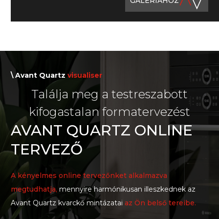
GALÉRIÁHOZ
\ Avant Quartz
visualiser
Találja meg a testreszabott
kifogastalan formatervezést
AVANT QUARTZ ONLINE
TERVEZŐ
A kényelmes online tervezőnket alkalmazva
megtudhatja,
mennyire harmónikusan illeszkednek az
Avant Quartz kvarckő mintázatai
az Ön belső tereibe.