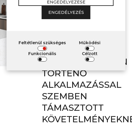
ENGEDÉLYEZÉSE
megfelelnek
ENGEDÉLYEZÉS
A LAKÓ- ÉS
KÖZÖSSÉGI
HELYISÉGEK, AZ
Feltétlenül szükséges
Működési
EGÉSZSÉGÜGYI
Funkcionális
Célzott
INTÉZMÉNYEKBEN
TÖRTÉNŐ
ALKALMAZÁSSAL
SZEMBEN
TÁMASZTOTT
KÖVETELMÉNYEKNE