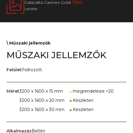
Calacatta Cannes Gold
7550
Letöltés
\ Műszaki jellemzők
MŰSZAKI JELLEMZŐK
Felület
Polírozott
Méret
3200 x 1600 x 15 mm
megrendelésre >20
3200 x 1600 x 20 mm
Készleten
3200 x 1600 x 30 mm
Készleten
Alkalmazás
Beltéri