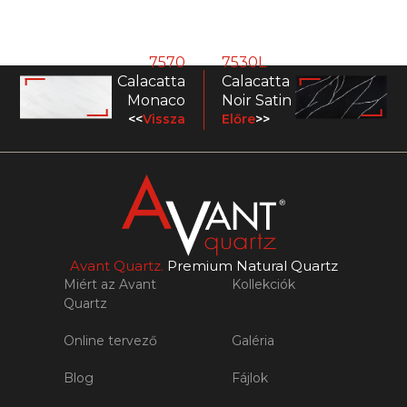
7570
7530L
Calacatta
Calacatta
Monaco
Noir Satin
<<
Vissza
Előre
>>
Avant Quartz.
Premium Natural Quartz
Miért az Avant
Kollekciók
Quartz
Online tervező
Galéria
Blog
Fájlok