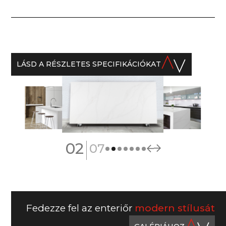
LÁSD A RÉSZLETES SPECIFIKÁCIÓKAT
|
02
07
Fedezze fel az enteriőr
modern stílusát