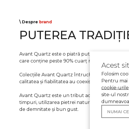
\ Despre
brand
PUTEREA TRADIȚI
Avant Quartz este o piatră puternică, frumoasă
care conține peste 90% cuarț natural.
Acest si
Folosim cook
Colecțiile Avant Quartz întruchipează tradiții str
Pentru mai 
calitatea și fiabilitatea au coexistat întotdeau
cookie-urile
site-ul nost
Avant Quartz este un tribut adus tradițiilor de s
dumneavoas
timpuri, utilizarea pietrei naturale în interioar
de demnitate și bun gust.
NUMAI CEI