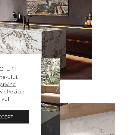
e-uri
te-ului.
 privind
vighezi pe
tivul
CCEPT