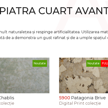
PIATRA CUART AVAN
 naturalețea și respinge artificialitatea. Utilizarea mate
tă de a demonstra un gust rafinat și de a umple spațiul 
Noutate
FULL BODY
8011H
Nantes
Patagonia Brive
Oxide сolecţie
 Print сolecţie