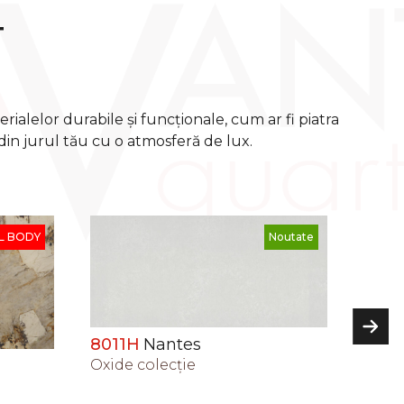
T
rialelor durabile și funcționale, cum ar fi piatra
din jurul tău cu o atmosferă de lux.
7005
Gordes
9172
Noutate
Noutate
Elite сolecţie
Marbl
3200 x 1600 x 20 mm
3200 
3200 x 1600 x 30 mm
3200 