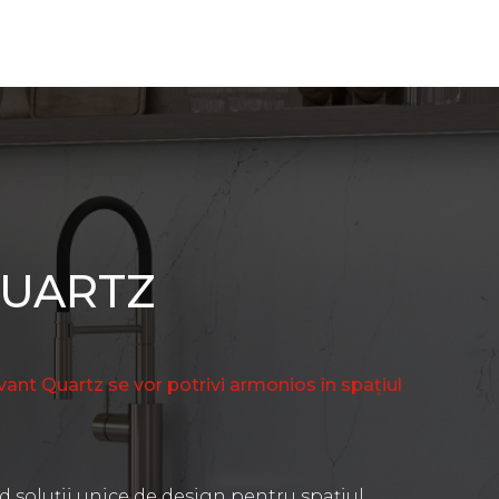
QUARTZ
vant Quartz se vor potrivi armonios în spațiul
nd soluții unice de design pentru spațiul