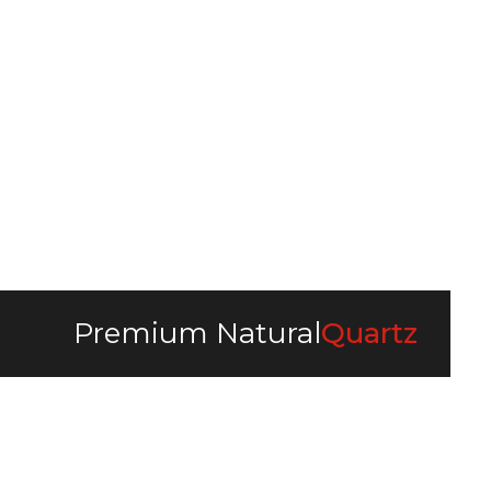
3200 x 1600 x 20 mm
3200 x
3200 x 1600 x 30 mm
3200 x
Premium Natural
Quartz