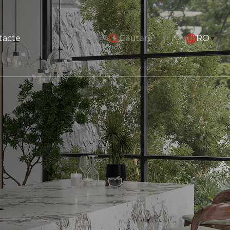
tacte
RO