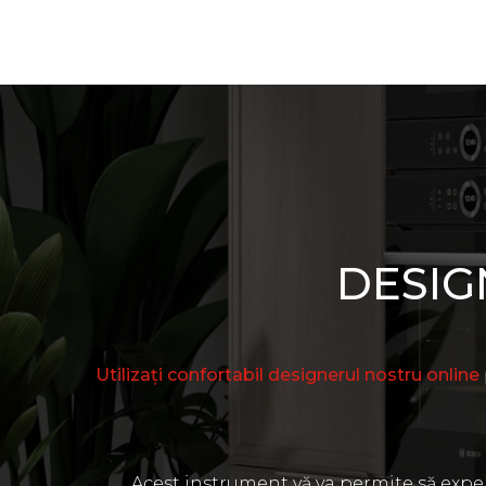
DESIG
Utilizați confortabil designerul nostru online
Acest instrument vă va permite să experi