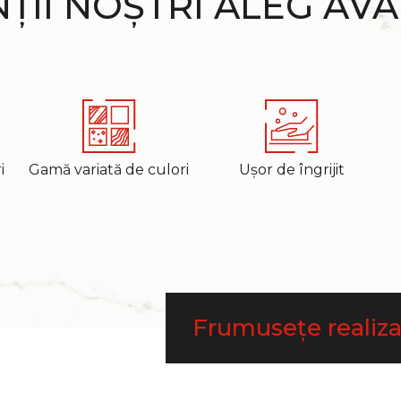
NȚII NOȘTRI ALEG AV
i
Gamă variată de culori
Ușor de îngrijit
Frumusețe realiz