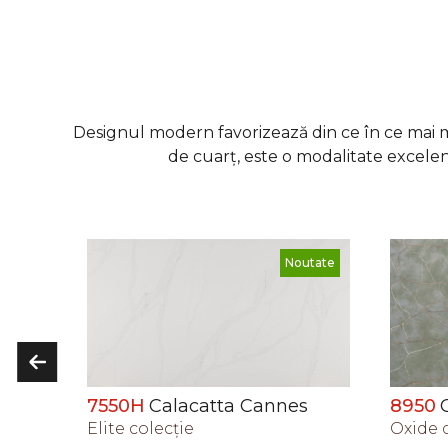
Designul modern favorizează din ce în ce mai mult
de cuarț, este o modalitate excelen
utate
Noutate
s
8950
Chablis
5900
Oxide сolecţie
Digital