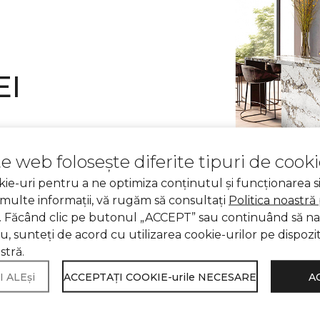
EI
 și prietenoasă cu mediul
te web folosește diferite tipuri de cooki
ie-uri pentru a ne optimiza conținutul și funcționarea si
ăvechi franțuzești, în care
multe informații, vă rugăm să consultați
Politica noastră
na cu eleganța atemporală.
. Făcând clic pe butonul „ACCEPT” sau continuând să na
ru, sunteţi de acord cu utilizarea cookie-urilor pe dispozi
ecole. Din cele mai vechi
tră.
e a fost considerată un semn
 ALEși
ACCEPTAŢI COOKIE-urile NECESARE
A