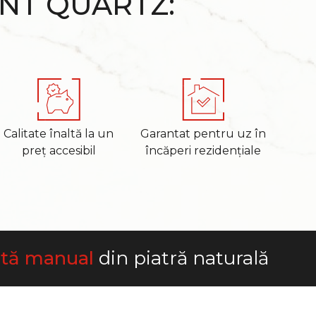
ANT QUARTZ:
Calitate înaltă la un
Garantat pentru uz în
preț accesibil
încăperi rezidențiale
ată manual
din piatră naturală