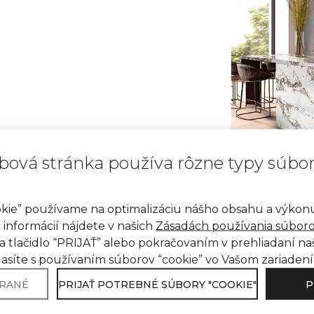
meň, ktorý obsahuje viac ako
bová stránka používa rôzne typy súbo
e tradície, kde sa kvalita a
kie” používame na optimalizáciu nášho obsahu a výko
skou eleganciou.
c informácií nájdete v našich
Zásadách používania súboro
a tlačidlo “PRIJAŤ” alebo pokračovaním v prehliadaní n
Použitie prírodného kameňa
lasíte s používaním súborov “cookie” vo Vašom zariadení
dôstojnosti a dobrého vkusu.
BRANÉ
PRIJAŤ POTREBNÉ SÚBORY "COOKIE"
P