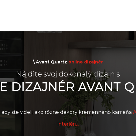
\ Avant Quartz
online dizajnér
Nájdite svoj dokonalý dizajn s
E DIZAJNÉR AVANT 
,
aby ste videli, ako rôzne dekory kremenného kameňa
A
interiéru.