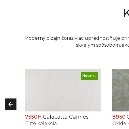
Moderný dizajn čoraz viac uprednostňuje pri
skvelým spôsobom, ako 
vinka
Novinka
s
8950
Chablis
5900
Oxide кolekcia
Digital