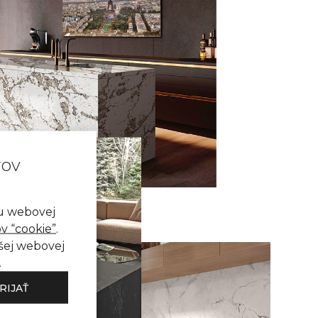
rov
nu webovej
v “cookie”
.
ašej webovej
.
RIJAŤ