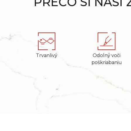
PREČO SI NAŠI
Trvanlivý
Odolný voči
poškriabaniu