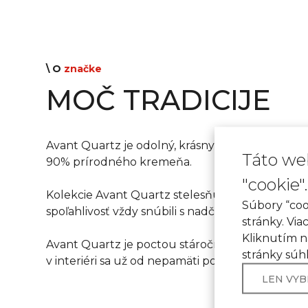
\ O
značke
MOČ TRADICIJE
Avant Quartz je odolný, krásny a ekologický ka
Táto we
90% prírodného kremeňa.
"cookie".
Kolekcie Avant Quartz stelesňujú staré francúzsk
Súbory “coo
spoľahlivosť vždy snúbili s nadčasovou francúz
stránky. Via
Kliknutím n
Avant Quartz je poctou stáročným tradíciám. 
stránky súh
v interiéri sa už od nepamäti považuje za znak 
LEN VY