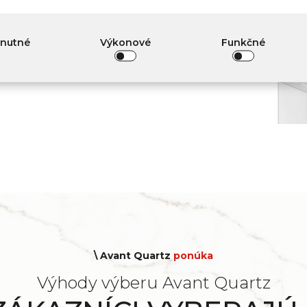
hnutné
Výkonové
Funkčné
\ Avant Quartz
ponúka
Výhody výberu Avant Quartz