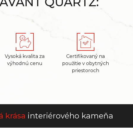
 AVANT QUARTZ:
Vysoká kvalita za
Certifikovaný na
výhodnú cenu
použitie v obytných
priestoroch
á krása
interiérového kameňa