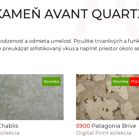
KAMEŇ AVANT QUART
rodzenosť a odmieta umelosť. Použitie trvanlivých a fun
preukázať sofistikovaný vkus a naplniť priestor okolo 
Novinka
FULL BODY
8011H
Nantes
Patagonia Brive
Oxide кolekcia
 Print кolekcia