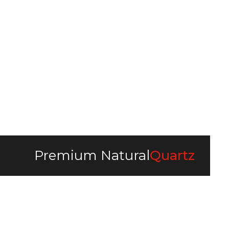
3200 x 1600 x 20 mm
3200 x
3200 x 1600 x 30 mm
3200 x
Premium Natural
Quartz