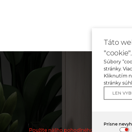
Táto we
"cookie".
Súbory “coo
stránky. Via
Kliknutím n
stránky súh
LEN VY
ONLIN
Prísne nevy
Použite nášho pohodlného online dizajnéra