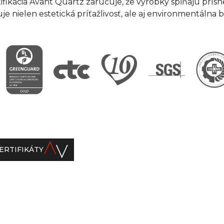
tifikácia Avant Quartz zaručuje, že výrobky spĺňajú prís
e nielen estetická príťažlivosť, ale aj environmentálna 
ERTIFIKÁTY