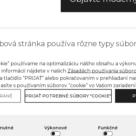
bová stránka používa rôzne typy súbo
kie” používame na optimalizáciu nášho obsahu a výko
c informácií nájdete v našich
Zásadách používania súboro
a tlačidlo “PRIJAŤ” alebo pokračovaním v prehliadaní n
\ Avant Quartz
online dizajnér
lasíte s používaním súborov “cookie” vo Vašom zariadení
Nájdite svoj dokonalý dizajn s
BRANÉ
PRIJAŤ POTREBNÉ SÚBORY "COOKIE"
P
E DIZAJNÉR AVANT 
hnutné
Výkonové
Funkčné
,
aby ste videli, ako rôzne dekory kremenného kameňa
A