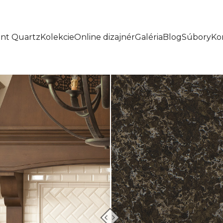
ant Quartz
Kolekcie
Online dizajnér
Galéria
Blog
Súbory
Ko