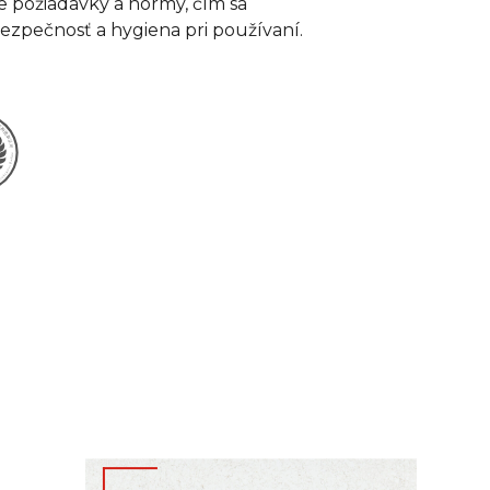
ne požiadavky a normy, čím sa
bezpečnosť a hygiena pri používaní.