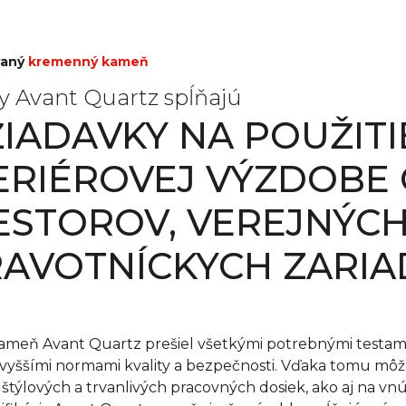
ovaný
kremenný kameň
y Avant Quartz spĺňajú
IADAVKY NA POUŽITI
ERIÉROVEJ VÝZDOBE
ESTOROV, VEREJNÝCH 
AVOTNÍCKYCH ZARIA
ameň Avant Quartz prešiel všetkými potrebnými testami a
jvyššími normami kvality a bezpečnosti. Vďaka tomu môže
 štýlových a trvanlivých pracovných dosiek, ako aj na v