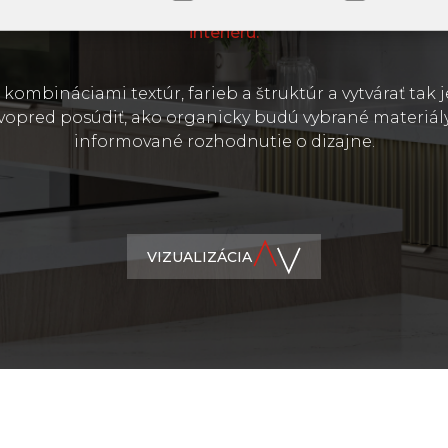
interiéru.
mbináciami textúr, farieb a štruktúr a vytvárať tak j
 vopred posúdiť, ako organicky budú vybrané materiály 
informované rozhodnutie o dizajne.
VIZUALIZÁCIA