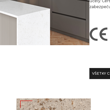
účely. Cer
zabezpečuj
VŠETKY C