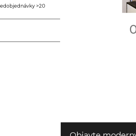
redobjednávky >20
Objavte modern