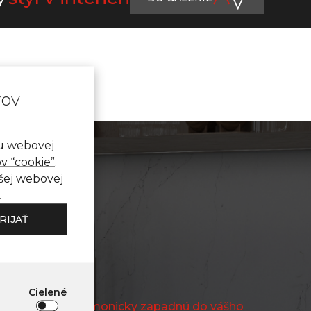
rov
nu webovej
v “cookie”
.
ašej webovej
.
RIJAŤ
QUARTZ
Cielené
vant Quartz harmonicky zapadnú do vášho