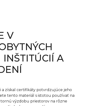
E V
 OBYTNÝCH
INŠTITÚCIÍ A
DENÍ
 získal certifikáty potvrdzujúce jeho
te tento materiál s istotou používať na
nútornú výzdobu priestorov na rôzne