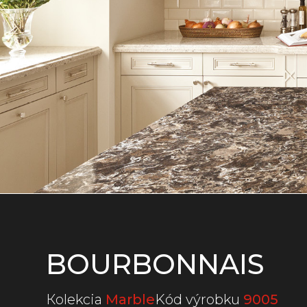
BOURBONNAIS
Кolekcia
Marble
Kód výrobku
9005