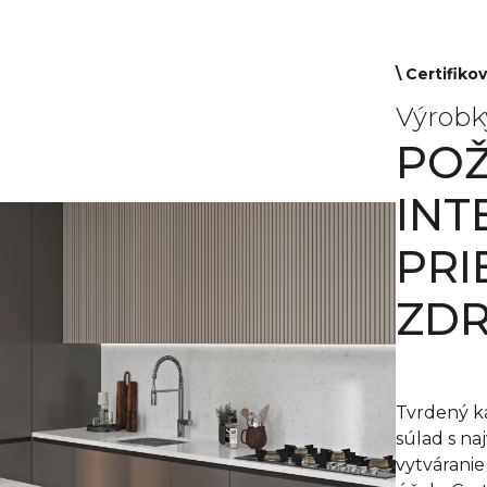
\ Certifik
Výrobk
POŽ
INT
PRI
ZDR
Tvrdený
k
súlad s na
vytváranie