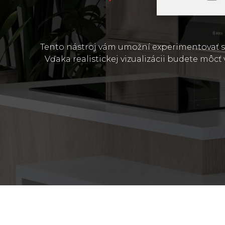
Tento nástroj vám umožní experimentovať s ko
Vďaka realistickej vizualizácii budete môcť