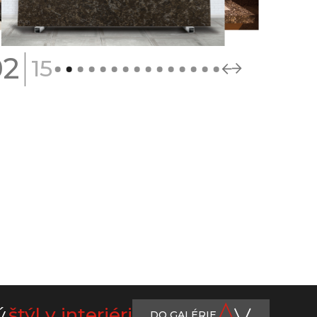
|
02
15
ý
štýl v interiéri
DO GALÉRIE