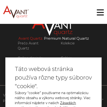
SK
Avant Quartz.
Premium Natural Quartz
Prečo Avant
Kolekcie
Quartz
Prečo Avant Quartz
Kolekcie
Online dizajnér
Galéria
Online dizajnér
Galéria
Táto webová stránka
Blog
Súbory
Blog
používa rôzne typy súborov
Súbory
Kontakty
Kontakty
info@avant-quartz.com
"cookie".
Všetky práva vyhradené.
©Avant Quartz
Súbory “cookie” používame na optimalizáciu
Všeobecné obchodné
Zásady ochrany
Podmienky
Súbory
nášho obsahu a výkonu webovej stránky. Viac
podmienky predaja
osobných údajov
používania
“cookie”
informácií nájdete v našich
Zásadách
Vyvinuté v:
Rost
Digital