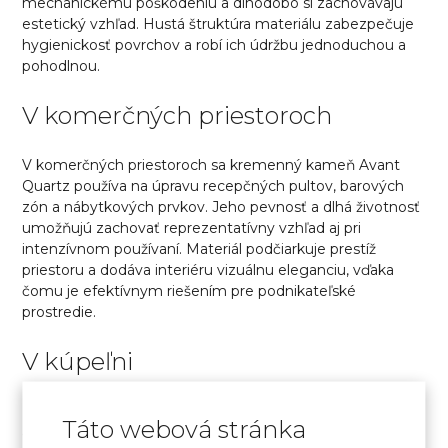
mechanickému poškodeniu a dlhodobo si zachovávajú
estetický vzhľad. Hustá štruktúra materiálu zabezpečuje
hygienickosť povrchov a robí ich údržbu jednoduchou a
pohodlnou.
V komerčných priestoroch
V komerčných priestoroch sa kremenný kameň Avant
Quartz používa na úpravu recepčných pultov, barových
zón a nábytkových prvkov. Jeho pevnosť a dlhá životnosť
umožňujú zachovať reprezentatívny vzhľad aj pri
intenzívnom používaní. Materiál podčiarkuje prestíž
priestoru a dodáva interiéru vizuálnu eleganciu, vďaka
čomu je efektívnym riešením pre podnikateľské
prostredie.
V kúpeľni
Do kúpeľní sa často volia pracovné dosky z kremenného
Táto webová stránka
aglomerátu, pretože sú odolné voči zvýšenej vlhkosti a