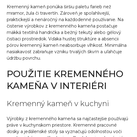
Kremenný kameň ponúka širšiu paletu farieb než
mramor, žula či travertín. Zároveň je spoľahlivejší,
praktickejší a nenáročný na každodenné používanie. Na
čistenie výrobkov z kremenného kameňa postačuje
mäkká textilná handrička a bežný tekutý alebo gélový
čistiaci prostriedok. Vďaka hustej štruktúre a absencii
pórov kremenný kameň neabsorbuje vlhkosť. Minimálna
nasiakavosť zabraňuje vzniku trvalých škvŕn a uľahčuje
údržbu povrchu.
POUŽITIE KREMENNÉHO
KAMEŇA V INTERIÉRI
Kremenný kameň v kuchyni
Výrobky z kremenného kameňa sa najčastejšie používajú
práve v kuchynskom priestore. Kremenné pracovné
dosky a jedálenské stoly sa vyznačujú odolnosťou voči