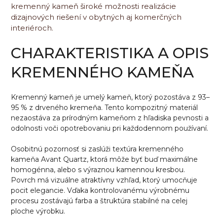
kremenný kameň široké možnosti realizácie
dizajnových riešení v obytných aj komerčných
interiéroch.
CHARAKTERISTIKA A OPIS
KREMENNÉHO KAMEŇA
Kremenný kameň je umelý kameň, ktorý pozostáva z 93–
95 % z drveného kremeňa. Tento kompozitný materiál
nezaostáva za prírodným kameňom z hľadiska pevnosti a
odolnosti voči opotrebovaniu pri každodennom používaní.
Osobitnú pozornosť si zaslúži textúra kremenného
kameňa Avant Quartz, ktorá môže byť buď maximálne
homogénna, alebo s výraznou kamennou kresbou.
Povrch má vizuálne atraktívny vzhľad, ktorý umocňuje
pocit elegancie. Vďaka kontrolovanému výrobnému
procesu zostávajú farba a štruktúra stabilné na celej
ploche výrobku.