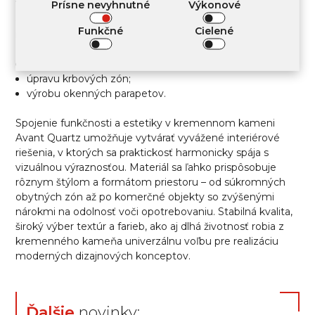
Prísne nevyhnutné
Výkonové
Výrobky z kremenného kameňa sa široko využívajú ako
dekoratívne prvky interiéru. Materiál umožňuje realizovať
Funkčné
Cielené
rôznorodé dizajnové úlohy a je vhodný najmä na:
vnútorné obklady stien a nik;
úpravu krbových zón;
výrobu okenných parapetov.
Spojenie funkčnosti a estetiky v kremennom kameni
Avant Quartz umožňuje vytvárať vyvážené interiérové
riešenia, v ktorých sa praktickosť harmonicky spája s
vizuálnou výraznosťou. Materiál sa ľahko prispôsobuje
rôznym štýlom a formátom priestoru – od súkromných
obytných zón až po komerčné objekty so zvýšenými
nárokmi na odolnosť voči opotrebovaniu. Stabilná kvalita,
široký výber textúr a farieb, ako aj dlhá životnosť robia z
kremenného kameňa univerzálnu voľbu pre realizáciu
moderných dizajnových konceptov.
Ďalšie
novinky: