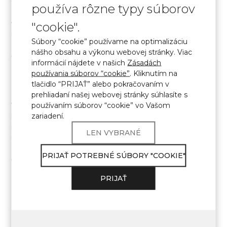
teplotným výkyvom. Materiál si zachováva hladkosť a
používa rôzne typy súborov
atraktívny vzhľad aj po dlhodobom používaní. Práve tieto
vlastnosti robia kremenný kameň obľúbenou voľbou pre
"cookie".
moderné a štýlové interiéry. Umývadlá s kremennými
Súbory “cookie” používame na optimalizáciu
doskami spájajú estetiku, hygienu a praktickosť, ľahko sa
nášho obsahu a výkonu webovej stránky. Viac
čistia a dodávajú kúpeľni výrazný a ucelený vzhľad.
informácií nájdete v našich
Zásadách
používania súborov “cookie”
. Kliknutím na
Schody z kremenného kameňa
tlačidlo “PRIJAŤ” alebo pokračovaním v
prehliadaní našej webovej stránky súhlasíte s
používaním súborov “cookie” vo Vašom
Vďaka technológii výroby sa schody z kremenného
zariadení.
kameňa vyznačujú vysokou pevnosťou a stabilitou v
interiérových konštrukciách. Rôzne možnosti povrchovej
LEN VYBRANÉ
úpravy umožňujú dosiahnuť zdržanlivý alebo výrazný
akcentný vzhľad. Kremenný kameň umožňuje vytvárať
PRIJAŤ POTREBNÉ SÚBORY "COOKIE"
čisté geometrické tvary a lakonické riešenia.
PRIJAŤ
UNIVERZÁLNE
DEKORATÍVNE RIEŠENIA