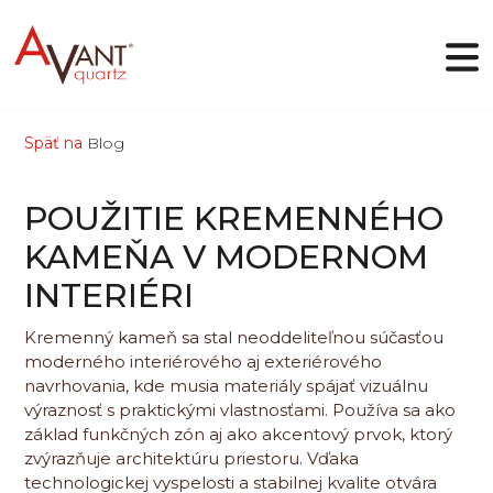
Späť na
Blog
SK
POUŽITIE KREMENNÉHO
Prečo Avant Quartz
KAMEŇA V MODERNOM
Kolekcie
INTERIÉRI
Online dizajnér
Galéria
Blog
Kremenný kameň sa stal neoddeliteľnou súčasťou
Súbory
moderného interiérového aj exteriérového
Kontakty
navrhovania, kde musia materiály spájať vizuálnu
výraznosť s praktickými vlastnosťami. Používa sa ako
základ funkčných zón aj ako akcentový prvok, ktorý
zvýrazňuje architektúru priestoru. Vďaka
technologickej vyspelosti a stabilnej kvalite otvára