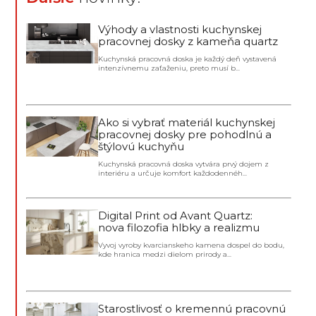
Výhody a vlastnosti kuchynskej
pracovnej dosky z kameňa quartz
Kuchynská pracovná doska je každý deň vystavená
intenzívnemu zaťaženiu, preto musí b...
Ako si vybrať materiál kuchynskej
pracovnej dosky pre pohodlnú a
štýlovú kuchyňu
Kuchynská pracovná doska vytvára prvý dojem z
interiéru a určuje komfort každodennéh...
Digital Print od Avant Quartz:
nova filozofia hlbky a realizmu
Vyvoj vyroby kvarcianskeho kamena dospel do bodu,
kde hranica medzi dielom prirody a...
Starostlivosť o kremennú pracovnú